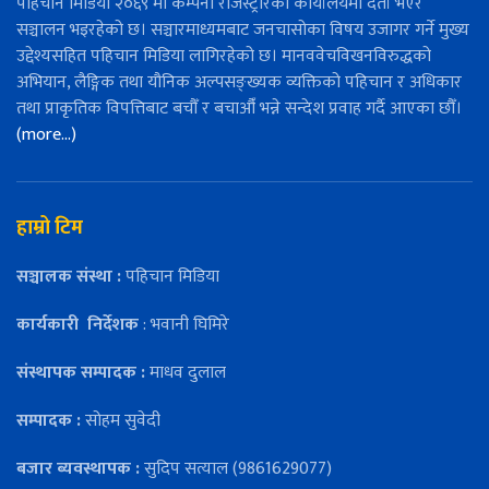
पहिचान मिडिया २०६९ मा कम्पनी रजिस्ट्रारको कार्यालयमा दर्ता भएर
सञ्चालन भइरहेको छ। सञ्चारमाध्यमबाट जनचासोका विषय उजागर गर्ने मुख्य
उद्देश्यसहित पहिचान मिडिया लागिरहेको छ। मानववेचविखनविरुद्धको
अभियान, लैङ्गिक तथा यौनिक अल्पसङ्ख्यक व्यक्तिको पहिचान र अधिकार
तथा प्राकृतिक विपत्तिबाट बचौँ र बचाऔँ भन्ने सन्देश प्रवाह गर्दै आएका छौँ।
(more…)
हाम्रो टिम
सञ्चालक संस्था :
पहिचान मिडिया
कार्यकारी
निर्देशक
: भवानी घिमिरे
संस्थापक सम्पादक :
माधव दुलाल
सम्पादक :
सोहम सुवेदी
बजार ब्यवस्थापक :
सुदिप सत्याल (9861629077)