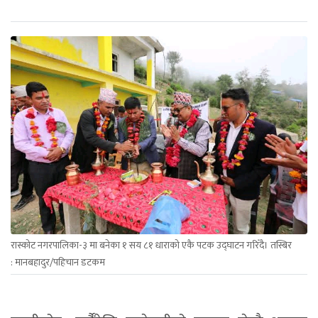
रास्कोट नगरपालिका-३ मा बनेका १ सय ८१ धाराको एकै पटक उद्घाटन गरिँदै। तस्बिर
: मानबहादुर/पहिचान डटकम