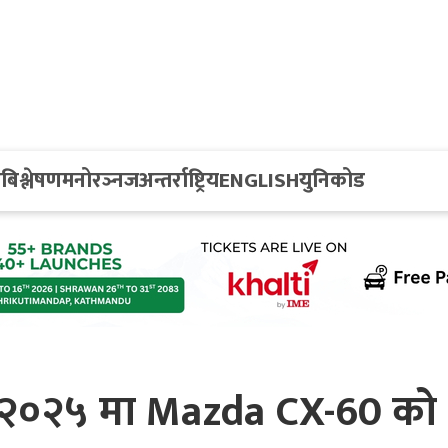
य
बिश्लेषण
मनोरञ्नज
अन्तर्राष्ट्रिय
ENGLISH
युनिकोड
पो २०२५ मा Mazda CX-60 को