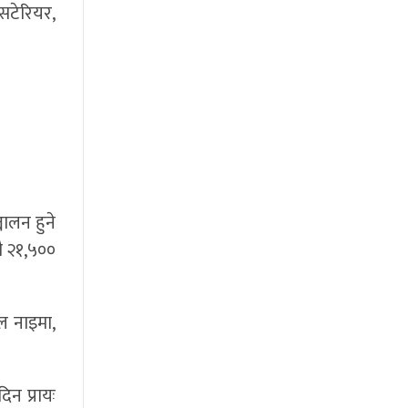
सटेरियर,
।
ालन हुने
ै २१,५००
ल नाइमा,
िन प्रायः