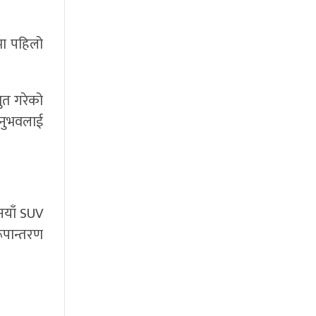
मा पहिलो
तुत गरेको
अनुभवलाई
 नयाँ SUV
ूपान्तरण