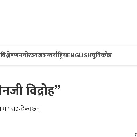
य
बिश्लेषण
मनोरञ्नज
अन्तर्राष्ट्रिय
ENGLISH
युनिकोड
ेनजी विद्रोह”
नाम गराइरहेका छन्