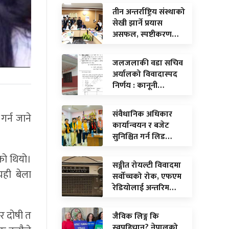
तीन अन्तर्राष्ट्रिय संस्थाको
सेखी झार्ने प्रयास
असफल, स्पष्टीकरण…
जलजलाकी वडा सचिव
अर्यालको विवादास्पद
निर्णय : कानूनी…
संवैधानिक अधिकार
र्न जाने
कार्यान्वयन र बजेट
सुनिश्चित गर्न लिड…
ेको थियो।
सङ्गीत रोयल्टी विवादमा
यही बेला
सर्वोच्चको रोक, एफएम
रेडियोलाई अन्तरिम…
तर दोषी त
जैविक लिङ्ग कि
स्वपहिचान? नेपालको