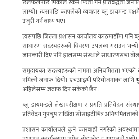
छलफलपछि पिंकीले रकम फिर्ता गर्ने प्रतिबद्धता जना
लाग्यो। त्यसपछि काफ्लेको व्यवहार ब्लु डायमन्ड पक
उजुरी गर्न बाध्य भए।
त्यसपछि जिल्ला प्रशासन कार्यालय काठमाडौँमा पनि ब्ल
साधारण सदस्यहरूको विवरण उपलब्ध गराउन भन्यो। 
जानकारी दिए पनि हालसम्म संस्थाले साधारणसभा बो
समुदायका सदस्यहरूको नाममा अनियमितता भएको दाबी 
नमिल्ने जवाफ दियो। एचआइभी परियोजनाका लागि
य
अहिलेसम्म जवाफ दिन सकेको छैन।
ब्लु डायमन्डले लेखापरीक्षण र प्रगति प्रतिवेदन सं
प्रतिवेदन गुपचुप राखिँदा सोसाइटीभित्र अनियमितताक
प्रशासन कार्यालयले कुनै कारबाही नगरेको अवस्थामा
प्रशासन कार्यालयमा समेत तोडफोड र आगजनी भयो। 