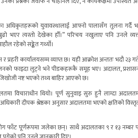
नका प्रश्नको जवाफ न चौहानले दिए, न कार्यकक्षमा उपस्थित अ
ा अधिकृतहरूको युवावस्थालाई आफ्नो पालासँग तुलना गर्दै भन
ुढो भएर त्यस्तो देखेका हौँ।” परिचय नखुलाए पनि उनले व्यक
हौल रहेको सङ्केत गर्थ्यो।
न र प्रहरी कार्यालयसम्म व्याप्त छ। यही आक्रोश अन्ततः भदौ २३ ग
को फाइदा लुट्ने भने पीडकहरूकै समूह भए। अदालत, प्रशासन 
 खोजिखोजी नष्ट भएको तथ्य बाहिर आएको छ।
ालतमा विचाराधीन थियो। पूर्ण सुनुवाइ सुरु हुनै लाग्दा अदालत
कारी दीपक श्रेष्ठका अनुसार अदालतमा भएको क्षतिको विस्त
ँट पूर्णरूपमा जलेका छन्। साथै अदालतका ९ र १३ नम्बर 
ति पुगेको पनि उनले जानकारी दिए।