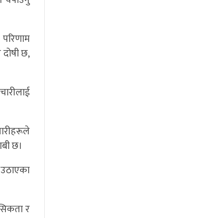
्ष परिणाम
 दोषी छ,
्मचारीलाई
चारीहरूले
ाबी छ।
ज उठाएका
नसिकता र