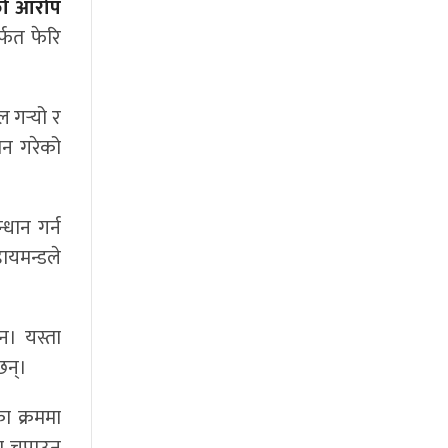
एको आरोप
्फत फेरि
 गर्‍यो र
मन गरेको
धान गर्न
डायमन्डले
न। यस्ता
छन्।
ा क्रममा
ा चपाउनु