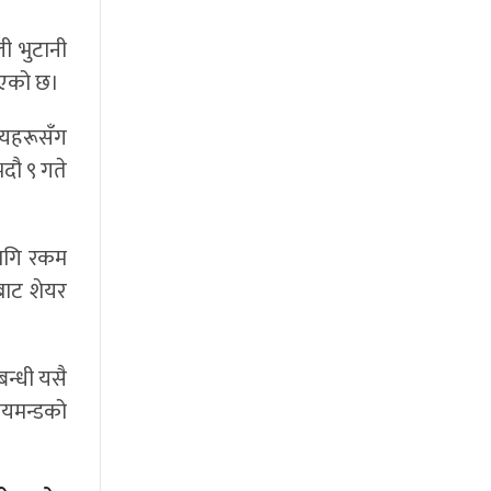
ी भुटानी
िएको छ।
्यहरूसँग
दौ ९ गते
लागि रकम
बाट शेयर
बन्धी यसै
ायमन्डको