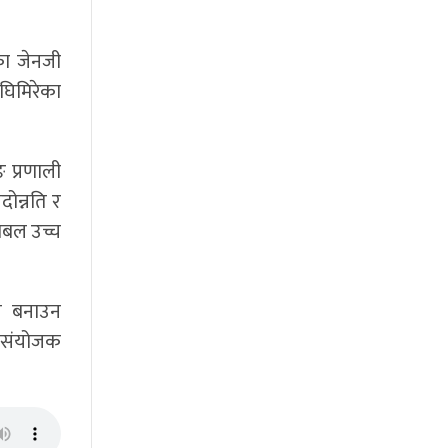
का जेनजी
घिमिरेका
 प्रणाली
पदोन्नति र
नोबल उच्च
्च बनाउन
” संयोजक