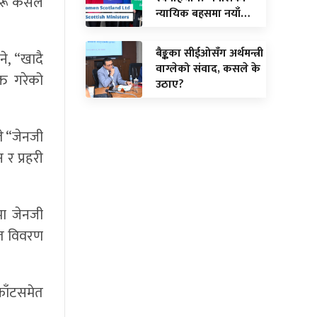
रू कसैले
न्यायिक बहसमा नयाँ…
बैङ्कका सीईओसँग अर्थमन्त्री
े, “खादै
वाग्लेको संवाद, कसले के
्त गरेको
उठाए?
ते “जेनजी
र प्रहरी
मा जेनजी
ृत विवरण
फाँटसमेत