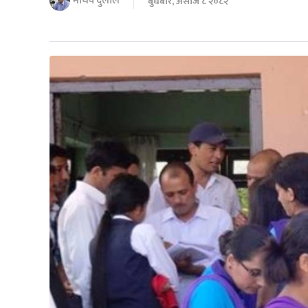
माधव दुलाल
बुधबार, असोज ८ २०८२