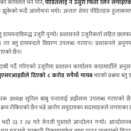
एको काफ्लेले भने पनि,
पीडितलाई नै उजुरी फिर्ता लिन लगाइ
्षमै झुकेको भन्दै आलोचना भयो। अन्ततः शेयर पीडितहरू हुलाकमार
ु डायमन्डविरुद्ध उजुरी पुग्यो। प्रशासनले उजुरीकर्ता सहित छलफल
तर ब्लु डायमन्डले विवरण उपलब्ध गराएन। प्रशासनले अनुग
लाएको छैन।
गर्दै गरिएको उजुरीमा प्रशासन कार्यालय काठमाडौँले अनुसन्
ुएसएआइडीले दिएको ८ करोड रुपैयाँ गायब
भएको प्रश्नमा ब्लु 
स्थापक अध्यक्ष सुनिल बाबु पन्तलाई अझैसम्म उपलब्ध गराएको छै
ो क्रम रोकिएको छैन भन्ने आरोप समुदायका सदस्यहरूले लगाएका 
 भदौ २३ र २४ गते जेनजी पुस्ताले आन्दोलन गर्‍यो। आन्दोलनक
यस घटनाले सरकारी निकायमार्फत न्याय पाउनु फलामको चिउर