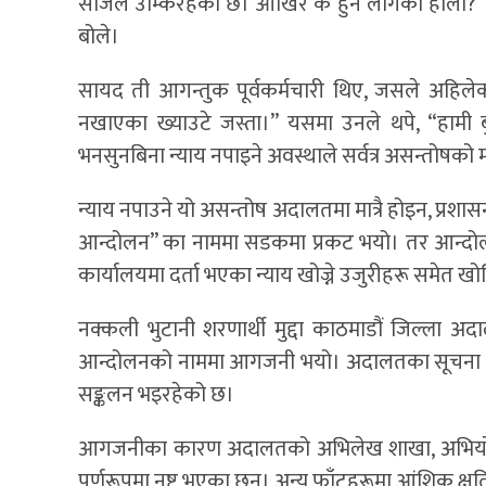
सजिलै उम्किरहेको छ। आखिर के हुन लागेको होला?” उ
बोले।
सायद ती आगन्तुक पूर्वकर्मचारी थिए, जसले अहिलेक
नखाएका ख्याउटे जस्ता।” यसमा उनले थपे, “हामी ब
भनसुनबिना न्याय नपाइने अवस्थाले सर्वत्र असन्तोषको मा
न्याय नपाउने यो असन्तोष अदालतमा मात्रै होइन, प्रशास
आन्दोलन” का नाममा सडकमा प्रकट भयो। तर आन्दोलन
कार्यालयमा दर्ता भएका न्याय खोज्ने उजुरीहरू समेत
नक्कली भुटानी शरणार्थी मुद्दा काठमाडौं जिल्ला अद
आन्दोलनको नाममा आगजनी भयो। अदालतका सूचना अधि
सङ्कलन भइरहेको छ।
आगजनीका कारण अदालतको अभिलेख शाखा, अभियोग फा
पूर्णरूपमा नष्ट भएका छन्। अन्य फाँटहरूमा आंशिक क्ष