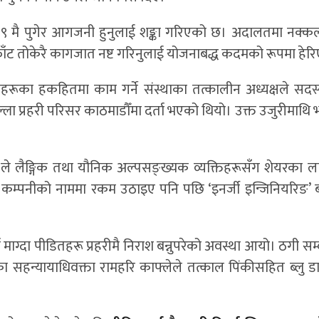
ँट ९ मै पुगेर आगजनी हुनुलाई शङ्का गरिएको छ। अदालतमा नक्कल
फाँट तोकेरै कागजात नष्ट गरिनुलाई योजनाबद्ध कदमको रूपमा हेर
िहरूका हकहितमा काम गर्ने संस्थाका तत्कालीन अध्यक्षले सदस
ा प्रहरी परिसर काठमाडौँमा दर्ता भएको थियो। उक्त उजुरीमाथि भ
की’ ले लैङ्गिक तथा यौनिक अल्पसङ्ख्यक व्यक्तिहरूसँग शेयरका 
्ट कम्पनीको नाममा रकम उठाइए पनि पछि ‘इनर्जी इन्जिनियरिङ’ 
ग्दा पीडितहरू प्रहरीमै निराश बन्नुपरेको अवस्था आयो। ठगी सम्
 सहन्यायाधिवक्ता रामहरि काफ्लेले तत्काल पिंकीसहित ब्लु ड