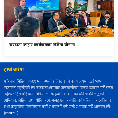
करदाता उपहार कार्यक्रमका विजेता घाेषणा
हाम्रो बारेमा
पहिचान मिडिया २०६९ मा कम्पनी रजिस्ट्रारको कार्यालयमा दर्ता भएर
सञ्चालन भइरहेको छ। सञ्चारमाध्यमबाट जनचासोका विषय उजागर गर्ने मुख्य
उद्देश्यसहित पहिचान मिडिया लागिरहेको छ। मानववेचविखनविरुद्धको
अभियान, लैङ्गिक तथा यौनिक अल्पसङ्ख्यक व्यक्तिको पहिचान र अधिकार
तथा प्राकृतिक विपत्तिबाट बचौँ र बचाऔँ भन्ने सन्देश प्रवाह गर्दै आएका छौँ।
(more…)