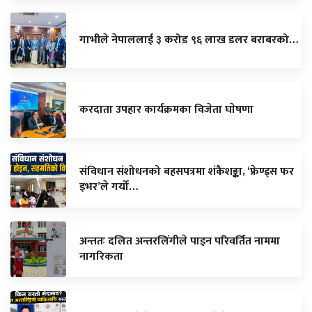
गाभीले नेपाललाई ३ करोड ९६ लाख डलर बराबरको…
करदाता उपहार कार्यक्रमका विजेता घाेषणा
संविधान संशोधनको बहसपत्रमा शंकैशङ्का, ‘फ्रेण्ड्स फर
इभर’ले गर्यो…
अन्ततः दलित अन्तरलिंगीले पाइन परिवर्तित नाममा
नागरिकता