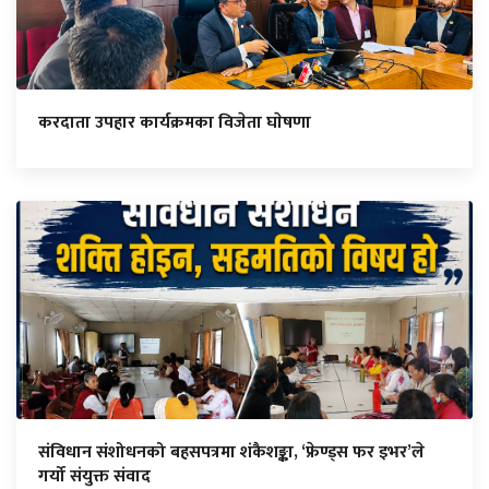
करदाता उपहार कार्यक्रमका विजेता घाेषणा
संविधान संशोधनको बहसपत्रमा शंकैशङ्का, ‘फ्रेण्ड्स फर इभर’ले
गर्यो संयुक्त संवाद