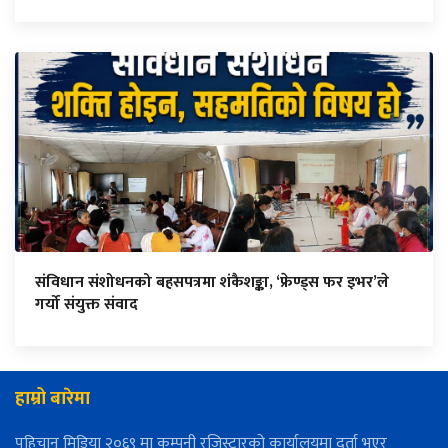
संविधान संशोधनको बहसपत्रमा शंकैशङ्का, ‘फ्रेण्ड्स फर इभर’ले
गर्यो संयुक्त संवाद
हाम्रो बारेमा
पहिचान मिडिया २०६९ मा कम्पनी रजिस्ट्रारको कार्यालयमा दर्ता भएर