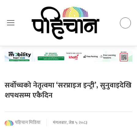
सर्वोच्चको नेतृत्वमा ‘सरप्राइज इन्ट्री’, सुनुवाइदेखि
शपथसम्म एकैदिन
पहिचान मिडिया
मंगलबार, जेष्ठ ५ २०८३