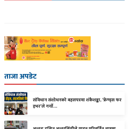
ताजा अपडेट
संविधान संशोधनको बहसपत्रमा शंकैशङ्का, ‘फ्रेण्ड्स फर
इभर’ले गर्यो…
अन्ततः दलित अन्तरलिंगीले पाइन परिवर्तित नाममा