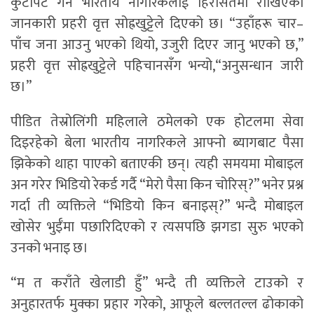
कुटपिट गर्ने भारतीय नागरिकलाई हिरासतमा राखिएको
जानकारी प्रहरी वृत्त सोह्रखुट्टेले दिएको छ। “उहाँहरू चार–
पाँच जना आउनु भएको थियो, उजुरी दिएर जानु भएको छ,”
प्रहरी वृत्त सोह्रखुट्टेले पहिचानसँग भन्यो,“अनुसन्धान जारी
छ।”
पीडित तेस्रोलिंगी महिलाले ठमेलको एक हाेटलमा सेवा
दिइरहेको बेला भारतीय नागरिकले आफ्नो ब्यागबाट पैसा
झिकेको थाहा पाएको बताएकी छन्। त्यही समयमा मोबाइल
अन गरेर भिडियो रेकर्ड गर्दै “मेरो पैसा किन चोरिस्?” भनेर प्रश्न
गर्दा ती व्यक्तिले “भिडियो किन बनाइस्?” भन्दै मोबाइल
खोसेर भुईँमा पछारिदिएको र त्यसपछि झगडा सुरु भएको
उनको भनाइ छ।
“म त कराँते खेलाडी हुँ” भन्दै ती व्यक्तिले टाउको र
अनुहारतर्फ मुक्का प्रहार गरेको, आफूले बल्लतल्ल ढोकाको