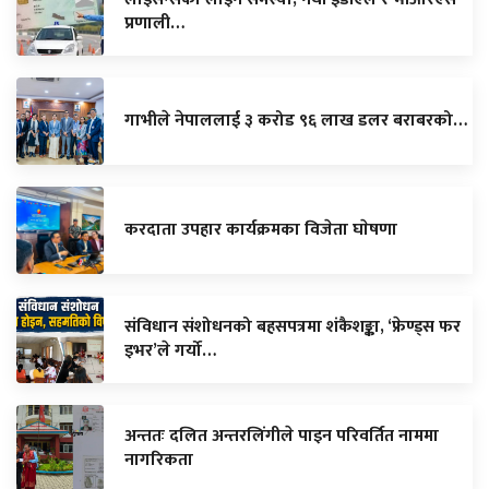
प्रणाली…
गाभीले नेपाललाई ३ करोड ९६ लाख डलर बराबरको…
करदाता उपहार कार्यक्रमका विजेता घाेषणा
संविधान संशोधनको बहसपत्रमा शंकैशङ्का, ‘फ्रेण्ड्स फर
इभर’ले गर्यो…
अन्ततः दलित अन्तरलिंगीले पाइन परिवर्तित नाममा
नागरिकता