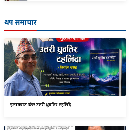
थप समाचार
इलामबाट उठेर उत्तरी ध्रुवतिर टहलिँदै