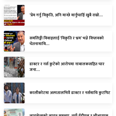
‘प्रेम गर्नु विकृति, अनि मान्छे मार्नुचाहिँ खुबै राम्रो…
समलिङ्गी विवाहलाई ‘विकृति र भ्रम’ भन्ने विप्लवको
चेतनामाथि…
डाक्टर र नर्स कुटेको आरोपमा नाबालकसहित चार
जना…
कालीकोटमा अस्पतालभित्रै डाक्टर र नर्समाथि कुटपिट
लाइसेन्सको लाइन समस्या, नयाँ ईडीएल र भीआरएस