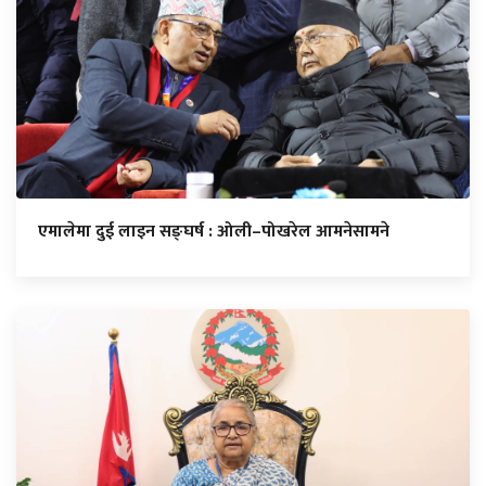
एमालेमा दुई लाइन सङ्घर्ष : ओली–पोखरेल आमनेसामने