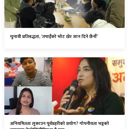
चुनावी प्रतिबद्धता, ‘तपाईँको भोट खेर जान दिने छैनौँ’
अनियमितता लुकाउन पूर्वप्रहरीको प्रयोग? गोपनीयता भङ्गको