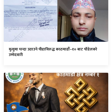
मृत्युमा चन्दा उठाउने पीडाविरुद्ध काठमाडौँ–१० बाट पौडेलको
उम्मेदवारी