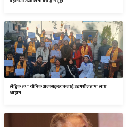
बहानामा तेस्रोलिंगीविरुद्ध नै मुद्दा
लैङ्गिक तथा यौनिक अल्पसङ्ख्यकलाई उद्यमशीलतामा लाग्न
आह्वान