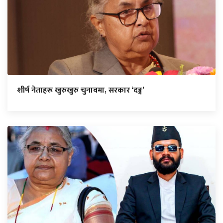
शीर्ष नेताहरू खुरुखुरु चुनावमा, सरकार ‘दङ्ग’