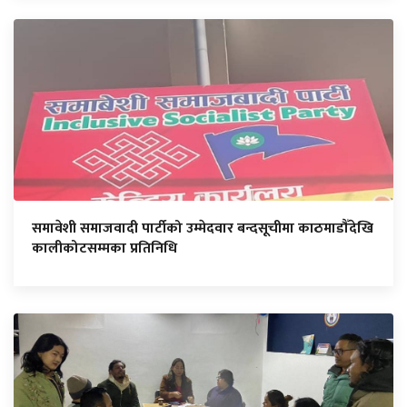
समावेशी समाजवादी पार्टीको उम्मेदवार बन्दसूचीमा काठमाडौँदेखि
कालीकोटसम्मका प्रतिनिधि