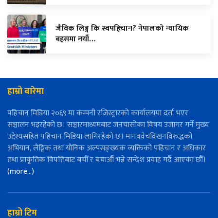
जैविक लिङ्ग कि स्वपहिचान? नेपालको न्यायिक
बहसमा नयाँ…
हाम्रो बारेमा
पहिचान मिडिया २०६९ मा कम्पनी रजिस्ट्रारको कार्यालयमा दर्ता भएर
सञ्चालन भइरहेको छ। सञ्चारमाध्यमबाट जनचासोका विषय उजागर गर्ने मुख्य
उद्देश्यसहित पहिचान मिडिया लागिरहेको छ। मानववेचविखनविरुद्धको
अभियान, लैङ्गिक तथा यौनिक अल्पसङ्ख्यक व्यक्तिको पहिचान र अधिकार
तथा प्राकृतिक विपत्तिबाट बचौँ र बचाऔँ भन्ने सन्देश प्रवाह गर्दै आएका छौँ।
(more…)
हाम्रो टिम