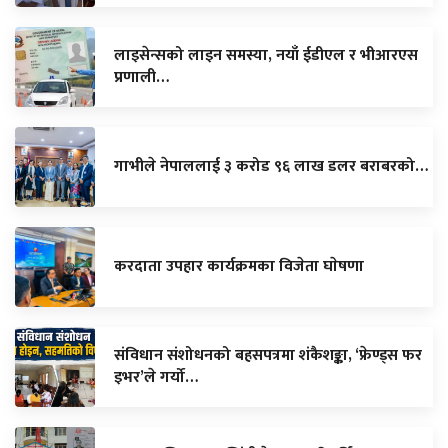
लाइसेन्सको लाइन समस्या, नयाँ ईडीएल र भीआरएस
प्रणाली…
गाभीले नेपाललाई ३ करोड ९६ लाख डलर बराबरको…
करदाता उपहार कार्यक्रमका विजेता घाेषणा
संविधान संशोधनको बहसपत्रमा शंकैशङ्का, ‘फ्रेण्ड्स फर
इभर’ले गर्यो…