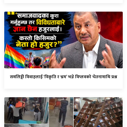
समलिङ्गी विवाहलाई ‘विकृति र भ्रम’ भन्ने विप्लवको चेतनामाथि प्रश्न