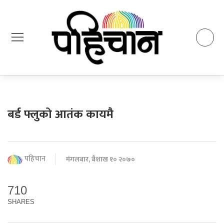
बर्ड फ्लुको आतंक कायमै
पहिचान
मंगलबार, बैशाख १० २०७०
710
SHARES