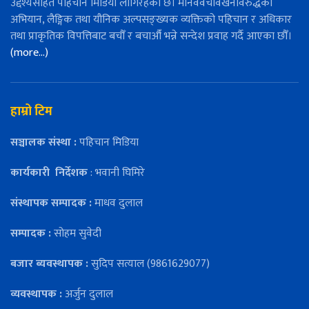
उद्देश्यसहित पहिचान मिडिया लागिरहेको छ। मानववेचविखनविरुद्धको
अभियान, लैङ्गिक तथा यौनिक अल्पसङ्ख्यक व्यक्तिको पहिचान र अधिकार
तथा प्राकृतिक विपत्तिबाट बचौँ र बचाऔँ भन्ने सन्देश प्रवाह गर्दै आएका छौँ।
(more…)
हाम्रो टिम
सञ्चालक संस्था :
पहिचान मिडिया
कार्यकारी
निर्देशक
: भवानी घिमिरे
संस्थापक सम्पादक :
माधव दुलाल
सम्पादक :
सोहम सुवेदी
बजार ब्यवस्थापक :
सुदिप सत्याल (9861629077)
व्यवस्थापक :
अर्जुन दुलाल