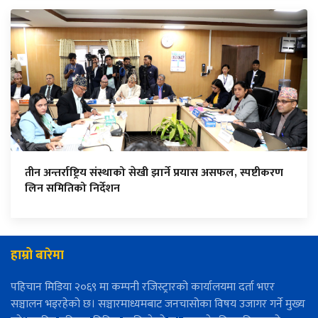
तीन अन्तर्राष्ट्रिय संस्थाको सेखी झार्ने प्रयास असफल, स्पष्टीकरण
लिन समितिको निर्देशन
हाम्रो बारेमा
पहिचान मिडिया २०६९ मा कम्पनी रजिस्ट्रारको कार्यालयमा दर्ता भएर
सञ्चालन भइरहेको छ। सञ्चारमाध्यमबाट जनचासोका विषय उजागर गर्ने मुख्य