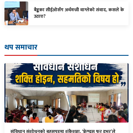
बैङ्कका सीईओसँग अर्थमन्त्री वाग्लेको संवाद, कसले के
उठाए?
थप समाचार
संविधान संशोधनको बहसपत्रमा शंकैशङ्का, ‘फ्रेण्ड्स फर इभर’ले