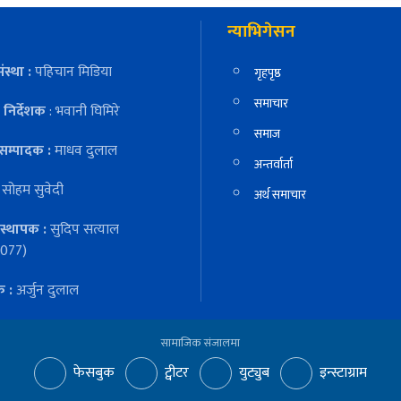
न्याभिगेसन
ंस्था :
पहिचान मिडिया
गृहपृष्ठ
समाचार
निर्देशक
: भवानी घिमिरे
समाज
सम्पादक :
माधव दुलाल
अन्तर्वार्ता
:
सोहम सुवेदी
अर्थ समाचार
स्थापक :
सुदिप सत्याल
077)
क :
अर्जुन दुलाल
सामाजिक संजालमा
फेसबुक
ट्वीटर
युट्युब
इन्स्टाग्राम