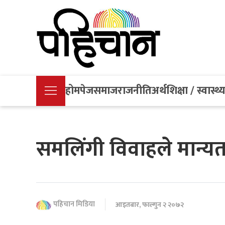
होमपेज
समाज
राजनीति
अर्थ
शिक्षा / स्वास्थ्
समलिंगी विवाहले मान्यता
पहिचान मिडिया
आइतबार, फाल्गुन २ २०७२