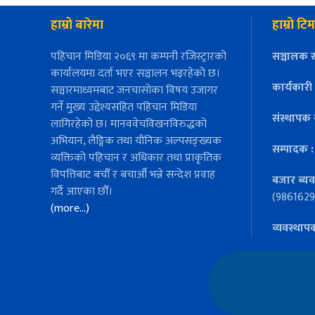
हाम्रो बारेमा
हाम्रो टिम
पहिचान मिडिया २०६९ मा कम्पनी रजिस्ट्रारको
सञ्चालक स
कार्यालयमा दर्ता भएर सञ्चालन भइरहेको छ।
कार्यकारी
सञ्चारमाध्यमबाट जनचासोका विषय उजागर
गर्ने मुख्य उद्देश्यसहित पहिचान मिडिया
संस्थापक 
लागिरहेको छ। मानववेचविखनविरुद्धको
अभियान, लैङ्गिक तथा यौनिक अल्पसङ्ख्यक
सम्पादक 
व्यक्तिको पहिचान र अधिकार तथा प्राकृतिक
विपत्तिबाट बचौँ र बचाऔँ भन्ने सन्देश प्रवाह
बजार ब्यव
गर्दै आएका छौँ।
(9861629
(more…)
व्यवस्थाप