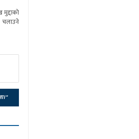
 मुद्दाको
म चलाउने
ला।"