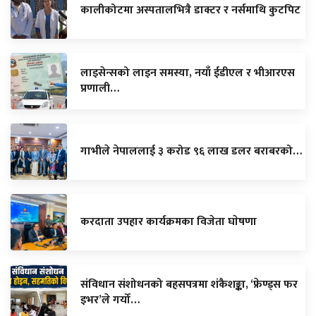
कालीकोटमा अस्पतालभित्रै डाक्टर र नर्समाथि कुटपिट
लाइसेन्सको लाइन समस्या, नयाँ ईडीएल र भीआरएस
प्रणाली…
गाभीले नेपाललाई ३ करोड ९६ लाख डलर बराबरको…
करदाता उपहार कार्यक्रमका विजेता घाेषणा
संविधान संशोधनको बहसपत्रमा शंकैशङ्का, ‘फ्रेण्ड्स फर
इभर’ले गर्यो…