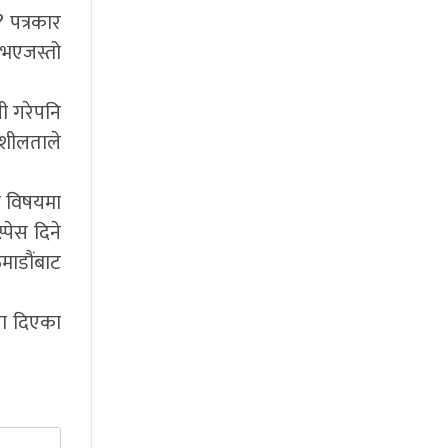
 पत्रकार
त भएजस्तो
ी गरेपनि
याशीलताले
ा विषयमा
्पेस दिने
माडौंबाट
या दिएका