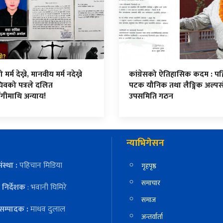
र्म देख्ने, मानवीय मर्म नदेख्ने
कांग्रेसको ऐतिहासिक कदम : प
िवको पत्रले दलित
पटक यौनिक तथा लैङ्गिक अल्पस
ंगीमाथि अन्याय!
उपसमिति गठन
न्याभिगेसन
ंस्था :
पहिचान मिडिया
गृहपृष्ठ
समाचार
निर्देशक
: भवानी घिमिरे
समाज
सम्पादक :
माधव दुलाल
अन्तर्वार्ता