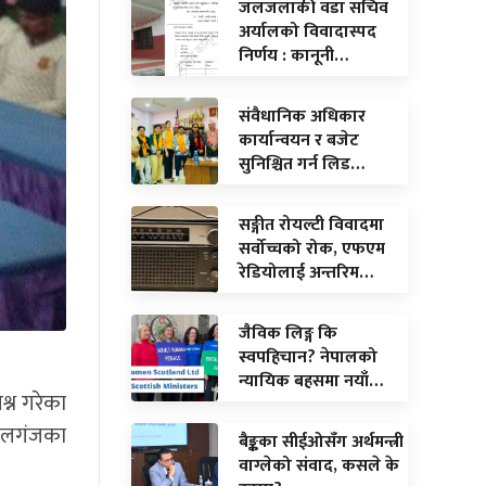
जलजलाकी वडा सचिव
अर्यालको विवादास्पद
निर्णय : कानूनी…
संवैधानिक अधिकार
कार्यान्वयन र बजेट
सुनिश्चित गर्न लिड…
सङ्गीत रोयल्टी विवादमा
सर्वोच्चको रोक, एफएम
रेडियोलाई अन्तरिम…
जैविक लिङ्ग कि
स्वपहिचान? नेपालको
न्यायिक बहसमा नयाँ…
्न गरेका
पालगंजका
बैङ्कका सीईओसँग अर्थमन्त्री
वाग्लेको संवाद, कसले के