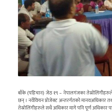
बाँके (पहिचान) जेठ १९ – नेपालगंजका तेस्रोलिंगीहर
छन् । नर्वेवियन प्रोजेक्ट अन्तरर्गतको मानवअधिकार 
तेस्रोलिंगीहरुले सधै अधिकार मागे पनि पूर्ण अधिकार 