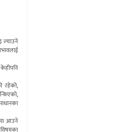
 ल्याउने
स्वभावलाई
 केहीपनि
ी रहेको,
न्किएको,
समाधानका
पमा आउने
र विषयका