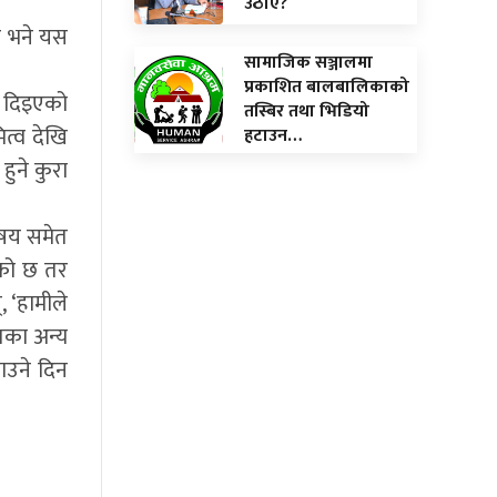
उठाए?
ए भने यस
सामाजिक सञ्जालमा
प्रकाशित बालबालिकाको
ा दिइएको
तस्बिर तथा भिडियो
ित्व देखि
हटाउन…
हुने कुरा
िषय समेत
को छ तर
 ‘हामीले
तका अन्य
ाउने दिन