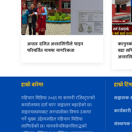
अन्ततः दलित अन्तरलिंगीले पाइन
कानुनको म
परिवर्तित नाममा नागरिकता
वडा सच
अन्तरलि
हाम्रो बारेमा
हाम्रो टिम
पहिचान मिडिया २०६९ मा कम्पनी रजिस्ट्रारको
सञ्चालक स
कार्यालयमा दर्ता भएर सञ्चालन भइरहेको छ।
कार्यकारी
सञ्चारमाध्यमबाट जनचासोका विषय उजागर
गर्ने मुख्य उद्देश्यसहित पहिचान मिडिया
संस्थापक 
लागिरहेको छ। मानववेचविखनविरुद्धको