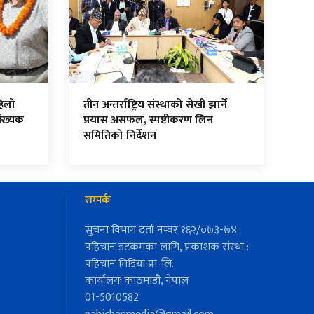
हिलो
तीन अन्तर्राष्ट्रिय संस्थाको सेखी झार्ने
ंख्यक
प्रयास असफल, स्पष्टीकरण लिन
समितिको निर्देशन
सम्पर्क
सुचना विभाग दर्ता नम्वर १६२/०७३-७४
पहिचान डटकमका लागि, प्रकाशक संस्था :
पहिचान मिडिया प्रा. लि.
कार्यालयः काठमाडौं, नेपाल
01-5010582