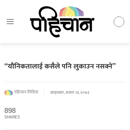
“यौनिकतालाई कसैले पनि लुकाउन नसक्ने”
पहिचान मिडिया
आइतबार, असार २६ २०७३
898
SHARES