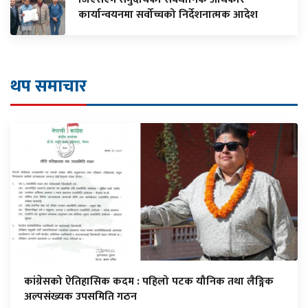
कार्यान्वयनमा सर्वोच्चको निर्देशनात्मक आदेश
थप समाचार
कांग्रेसको ऐतिहासिक कदम : पहिलो पटक यौनिक तथा लैङ्गिक
अल्पसंख्यक उपसमिति गठन