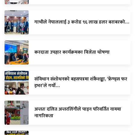
गाभीले नेपाललाई ३ करोड ९६ लाख डलर बराबरको…
करदाता उपहार कार्यक्रमका विजेता घाेषणा
संविधान संशोधनको बहसपत्रमा शंकैशङ्का, ‘फ्रेण्ड्स फर
इभर’ले गर्यो…
अन्ततः दलित अन्तरलिंगीले पाइन परिवर्तित नाममा
नागरिकता