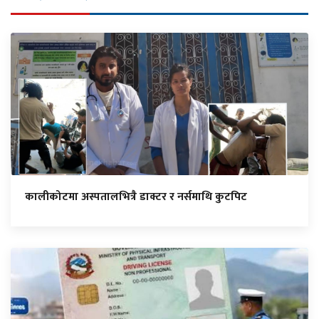
कालीकोटमा अस्पतालभित्रै डाक्टर र नर्समाथि कुटपिट