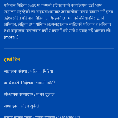
पहिचान मिडिया २०६९ मा कम्पनी रजिस्ट्रारको कार्यालयमा दर्ता भएर
सञ्चालन भइरहेको छ। सञ्चारमाध्यमबाट जनचासोका विषय उजागर गर्ने मुख्य
उद्देश्यसहित पहिचान मिडिया लागिरहेको छ। मानववेचविखनविरुद्धको
अभियान, लैङ्गिक तथा यौनिक अल्पसङ्ख्यक व्यक्तिको पहिचान र अधिकार
तथा प्राकृतिक विपत्तिबाट बचौँ र बचाऔँ भन्ने सन्देश प्रवाह गर्दै आएका छौँ।
(more…)
हाम्रो टिम
सञ्चालक संस्था :
पहिचान मिडिया
कार्यकारी
निर्देशक
: भवानी घिमिरे
संस्थापक सम्पादक :
माधव दुलाल
सम्पादक :
सोहम सुवेदी
बजार ब्यवस्थापक :
सुदिप सत्याल (9861629077)