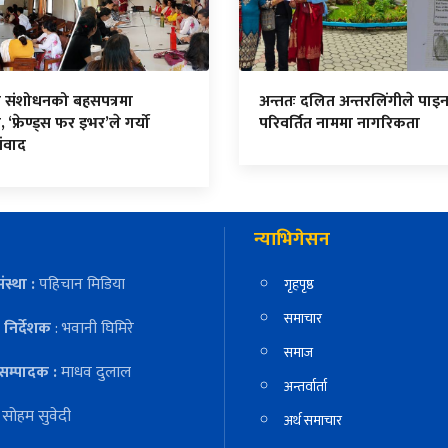
न संशोधनको बहसपत्रमा
अन्ततः दलित अन्तरलिंगीले पाइ
, ‘फ्रेण्ड्स फर इभर’ले गर्यो
परिवर्तित नाममा नागरिकता
संवाद
न्याभिगेसन
ंस्था :
पहिचान मिडिया
गृहपृष्ठ
समाचार
निर्देशक
: भवानी घिमिरे
समाज
सम्पादक :
माधव दुलाल
अन्तर्वार्ता
:
सोहम सुवेदी
अर्थ समाचार