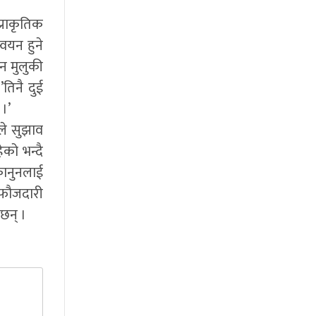
प्राकृतिक
्वयन हुने
ुन मुलुकी
तिनै दुई
।’
ले सुझाव
को भन्दै
कानुनलाई
 फौजदारी
छन् ।