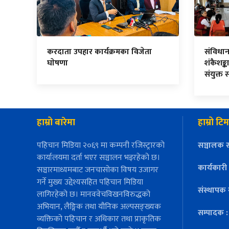
करदाता उपहार कार्यक्रमका विजेता
संविधा
घाेषणा
शंकैशङ्का
संयुक्त 
हाम्रो बारेमा
हाम्रो टिम
पहिचान मिडिया २०६९ मा कम्पनी रजिस्ट्रारको
सञ्चालक स
कार्यालयमा दर्ता भएर सञ्चालन भइरहेको छ।
कार्यकारी
सञ्चारमाध्यमबाट जनचासोका विषय उजागर
गर्ने मुख्य उद्देश्यसहित पहिचान मिडिया
संस्थापक 
लागिरहेको छ। मानववेचविखनविरुद्धको
अभियान, लैङ्गिक तथा यौनिक अल्पसङ्ख्यक
सम्पादक 
व्यक्तिको पहिचान र अधिकार तथा प्राकृतिक