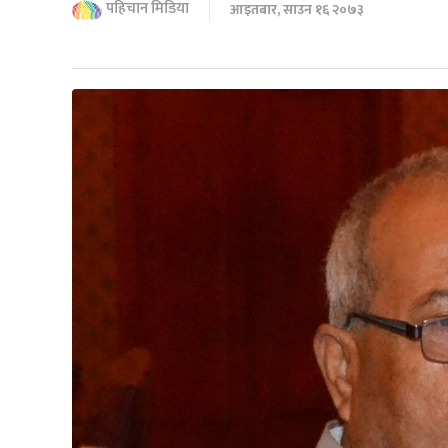
पहिचान मिडिया
आइतबार, साउन १६ २०७३