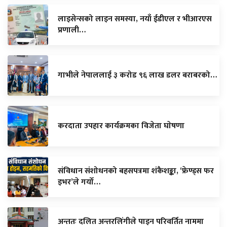
लाइसेन्सको लाइन समस्या, नयाँ ईडीएल र भीआरएस
प्रणाली…
गाभीले नेपाललाई ३ करोड ९६ लाख डलर बराबरको…
करदाता उपहार कार्यक्रमका विजेता घाेषणा
संविधान संशोधनको बहसपत्रमा शंकैशङ्का, ‘फ्रेण्ड्स फर
इभर’ले गर्यो…
अन्ततः दलित अन्तरलिंगीले पाइन परिवर्तित नाममा