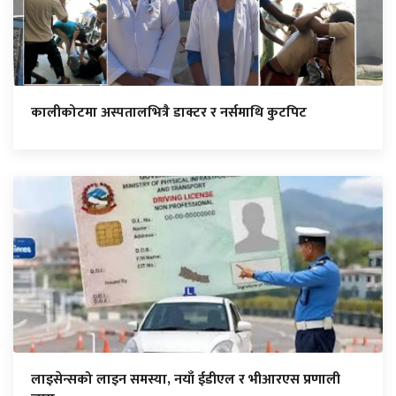
कालीकोटमा अस्पतालभित्रै डाक्टर र नर्समाथि कुटपिट
लाइसेन्सको लाइन समस्या, नयाँ ईडीएल र भीआरएस प्रणाली