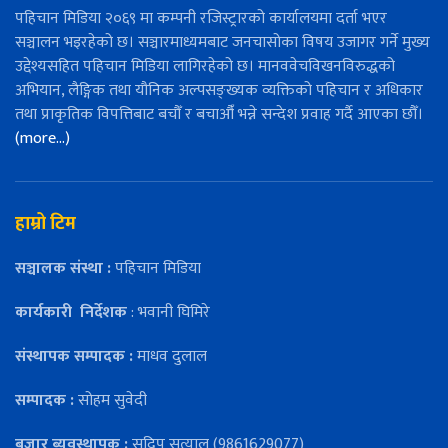
पहिचान मिडिया २०६९ मा कम्पनी रजिस्ट्रारको कार्यालयमा दर्ता भएर
सञ्चालन भइरहेको छ। सञ्चारमाध्यमबाट जनचासोका विषय उजागर गर्ने मुख्य
उद्देश्यसहित पहिचान मिडिया लागिरहेको छ। मानववेचविखनविरुद्धको
अभियान, लैङ्गिक तथा यौनिक अल्पसङ्ख्यक व्यक्तिको पहिचान र अधिकार
तथा प्राकृतिक विपत्तिबाट बचौँ र बचाऔँ भन्ने सन्देश प्रवाह गर्दै आएका छौँ।
(more…)
हाम्रो टिम
सञ्चालक संस्था :
पहिचान मिडिया
कार्यकारी
निर्देशक
: भवानी घिमिरे
संस्थापक सम्पादक :
माधव दुलाल
सम्पादक :
सोहम सुवेदी
बजार ब्यवस्थापक :
सुदिप सत्याल (9861629077)