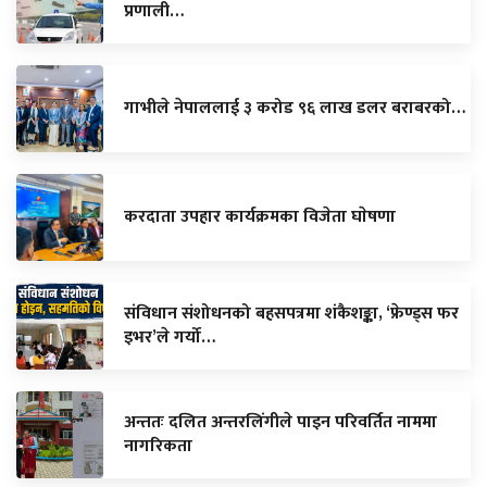
प्रणाली…
गाभीले नेपाललाई ३ करोड ९६ लाख डलर बराबरको…
करदाता उपहार कार्यक्रमका विजेता घाेषणा
संविधान संशोधनको बहसपत्रमा शंकैशङ्का, ‘फ्रेण्ड्स फर
इभर’ले गर्यो…
अन्ततः दलित अन्तरलिंगीले पाइन परिवर्तित नाममा
नागरिकता