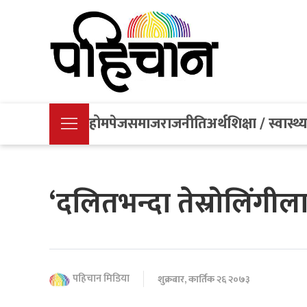
होमपेज
समाज
राजनीति
अर्थ
शिक्षा / स्वास्थ्
‘दलितभन्दा तेस्रोलिंगीला
पहिचान मिडिया
शुक्रबार, कार्तिक २६ २०७३