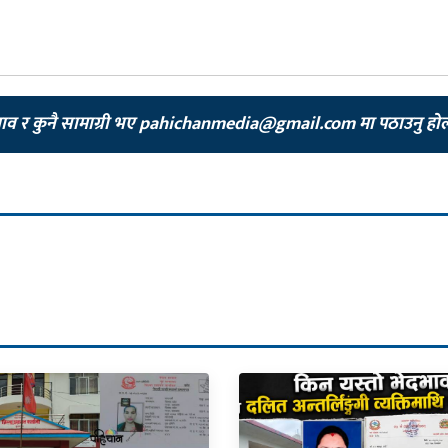
झाव र कुनै सामाग्री भए
pahichanmedia@gmail.com
मा पठाउनु हो