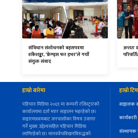
संविधान संशोधनको बहसपत्रमा
अन्ततः 
शंकैशङ्का, ‘फ्रेण्ड्स फर इभर’ले गर्यो
परिवर्त
संयुक्त संवाद
हाम्रो बारेमा
हाम्रो टिम
पहिचान मिडिया २०६९ मा कम्पनी रजिस्ट्रारको
सञ्चालक स
कार्यालयमा दर्ता भएर सञ्चालन भइरहेको छ।
कार्यकारी
सञ्चारमाध्यमबाट जनचासोका विषय उजागर
गर्ने मुख्य उद्देश्यसहित पहिचान मिडिया
संस्थापक 
लागिरहेको छ। मानववेचविखनविरुद्धको