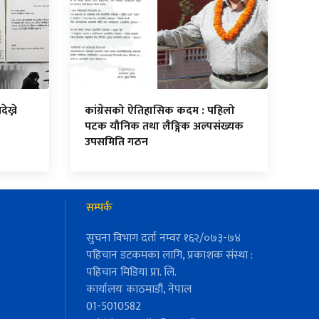
ेख्ने
कांग्रेसको ऐतिहासिक कदम : पहिलो
पटक यौनिक तथा लैङ्गिक अल्पसंख्यक
उपसमिति गठन
सम्पर्क
सुचना विभाग दर्ता नम्वर १६२/०७३-७४
पहिचान डटकमका लागि, प्रकाशक संस्था :
पहिचान मिडिया प्रा. लि.
कार्यालयः काठमाडौं, नेपाल
01-5010582