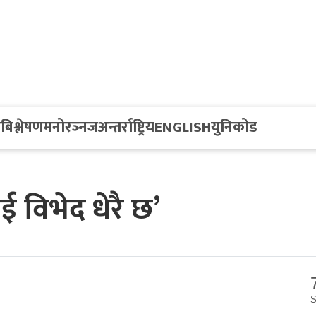
य
बिश्लेषण
मनोरञ्नज
अन्तर्राष्ट्रिय
ENGLISH
युनिकोड
ई विभेद धेरै छ’