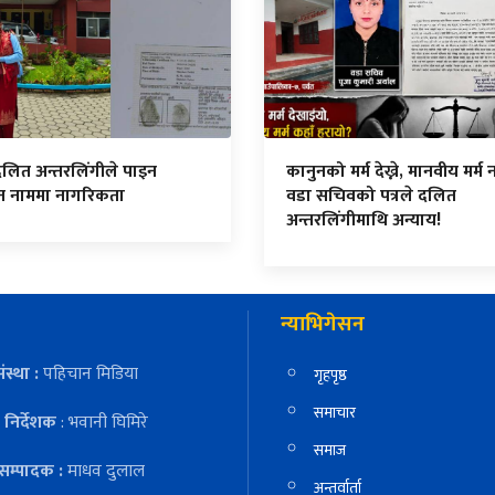
दलित अन्तरलिंगीले पाइन
कानुनको मर्म देख्ने, मानवीय मर्म नद
ित नाममा नागरिकता
वडा सचिवको पत्रले दलित
अन्तरलिंगीमाथि अन्याय!
न्याभिगेसन
ंस्था :
पहिचान मिडिया
गृहपृष्ठ
समाचार
निर्देशक
: भवानी घिमिरे
समाज
सम्पादक :
माधव दुलाल
अन्तर्वार्ता