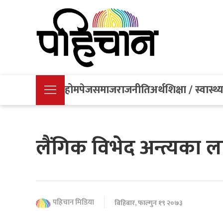
होमपेज
समाज
राजनीति
अर्थ
शिक्षा / स्वास्थ्
लैंगिक विभेद अन्त्यका ल
पहिचान मिडिया
बिहिबार, फाल्गुन १९ २०७३