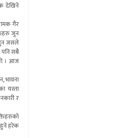
क देखिने
नामक गैर
तिहरु जुन
जुन जसले
े पनि सबै
थ्यो । आज
छन, भावना
का यस्ता
ानकारी र
क्तिहरुको
ुने हरेक