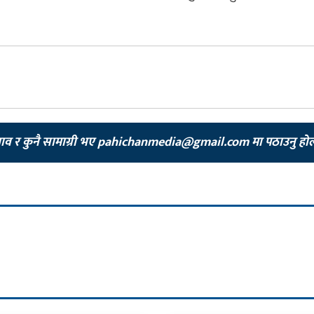
झाव र कुनै सामाग्री भए
pahichanmedia@gmail.com
मा पठाउनु हो