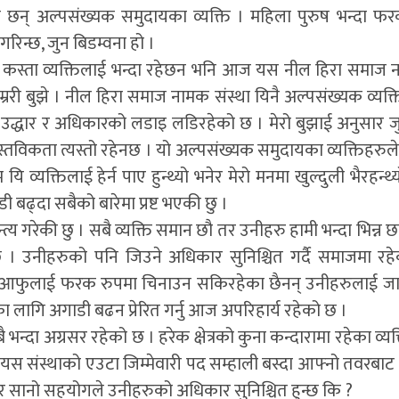
न् अल्पसंख्यक समुदायका व्यक्ति । महिला पुरुष भन्दा फर
िन्छ, जुन बिडम्वना हो ।
्का कस्ता व्यक्तिलाई भन्दा रहेछन भनि आज यस नील हिरा समाज 
ाम्ररी बुझे । नील हिरा समाज नामक संस्था यिनै अल्पसंख्यक व्यक्
 उद्धार र अधिकारको लडाइ लडिरहेको छ । मेरो बुझाई अनुसार 
स्तविकता त्यस्तो रहेनछ । यो अल्पसंख्यक समुदायका व्यक्तिहरुल
्यक्तिलाई हेर्न पाए हुन्थ्यो भनेर मेरो मनमा खुल्दुली भैरहन्
ी बढ्दा सबैको बारेमा प्रष्ट भएकी छु ।
त्य गरेकी छु । सबै व्यक्ति समान छौ तर उनीहरु हामी भन्दा भिन्न 
 उनीहरुको पनि जिउने अधिकार सुनिश्चित गर्दै समाजमा रहे
न् आफुलाई फरक रुपमा चिनाउन सकिरहेका छैनन् उनीहरुलाई ज
ागि अगाडी बढन प्रेरित गर्नु आज अपरिहार्य रहेको छ ।
भन्दा अग्रसर रहेको छ । हरेक क्षेत्रको कुना कन्दारामा रहेका व्य
 संस्थाको एउटा जिम्मेवारी पद सम्हाली बस्दा आफ्नो तवरबाट ह
र सानो सहयोगले उनीहरुको अधिकार सुनिश्चित हुन्छ कि ?