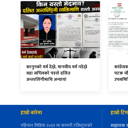
कानुनको मर्म देख्ने, मानवीय मर्म नदेख्ने
कांग्रे
वडा सचिवको पत्रले दलित
पटक यौ
अन्तरलिंगीमाथि अन्याय!
उपसमि
हाम्रो बारेमा
हाम्रो टिम
पहिचान मिडिया २०६९ मा कम्पनी रजिस्ट्रारको
सञ्चालक स