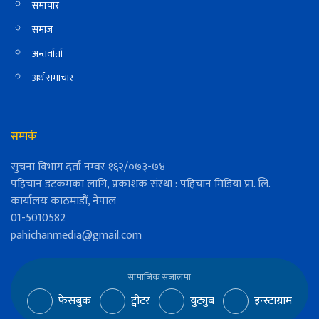
समाचार
समाज
अन्तर्वार्ता
अर्थ समाचार
सम्पर्क
सुचना विभाग दर्ता नम्वर १६२/०७३-७४
पहिचान डटकमका लागि, प्रकाशक संस्था : पहिचान मिडिया प्रा. लि.
कार्यालयः काठमाडौं, नेपाल
01-5010582
pahichanmedia@gmail.com
सामाजिक संजालमा
फेसबुक
ट्वीटर
युट्युब
इन्स्टाग्राम