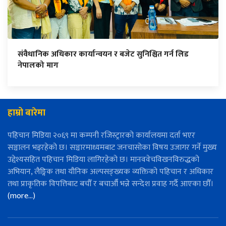
संवैधानिक अधिकार कार्यान्वयन र बजेट सुनिश्चित गर्न लिड
नेपालको माग
हाम्रो बारेमा
पहिचान मिडिया २०६९ मा कम्पनी रजिस्ट्रारको कार्यालयमा दर्ता भएर
सञ्चालन भइरहेको छ। सञ्चारमाध्यमबाट जनचासोका विषय उजागर गर्ने मुख्य
उद्देश्यसहित पहिचान मिडिया लागिरहेको छ। मानववेचविखनविरुद्धको
अभियान, लैङ्गिक तथा यौनिक अल्पसङ्ख्यक व्यक्तिको पहिचान र अधिकार
तथा प्राकृतिक विपत्तिबाट बचौँ र बचाऔँ भन्ने सन्देश प्रवाह गर्दै आएका छौँ।
(more…)