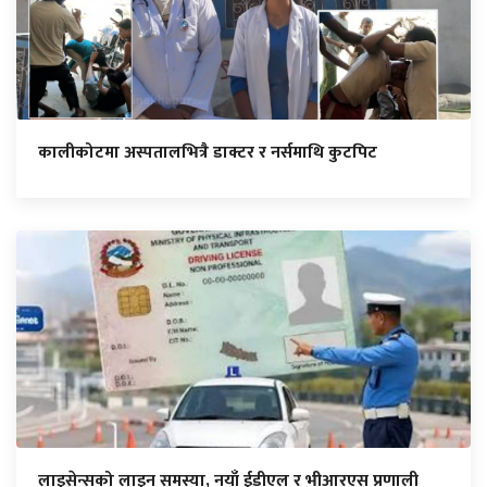
कालीकोटमा अस्पतालभित्रै डाक्टर र नर्समाथि कुटपिट
लाइसेन्सको लाइन समस्या, नयाँ ईडीएल र भीआरएस प्रणाली