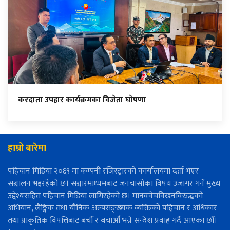
करदाता उपहार कार्यक्रमका विजेता घाेषणा
हाम्रो बारेमा
पहिचान मिडिया २०६९ मा कम्पनी रजिस्ट्रारको कार्यालयमा दर्ता भएर
सञ्चालन भइरहेको छ। सञ्चारमाध्यमबाट जनचासोका विषय उजागर गर्ने मुख्य
उद्देश्यसहित पहिचान मिडिया लागिरहेको छ। मानववेचविखनविरुद्धको
अभियान, लैङ्गिक तथा यौनिक अल्पसङ्ख्यक व्यक्तिको पहिचान र अधिकार
तथा प्राकृतिक विपत्तिबाट बचौँ र बचाऔँ भन्ने सन्देश प्रवाह गर्दै आएका छौँ।