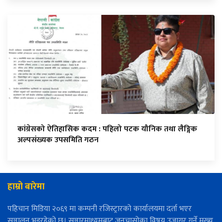
कांग्रेसको ऐतिहासिक कदम : पहिलो पटक यौनिक तथा लैङ्गिक
अल्पसंख्यक उपसमिति गठन
हाम्रो बारेमा
पहिचान मिडिया २०६९ मा कम्पनी रजिस्ट्रारको कार्यालयमा दर्ता भएर
सञ्चालन भइरहेको छ। सञ्चारमाध्यमबाट जनचासोका विषय उजागर गर्ने मुख्य