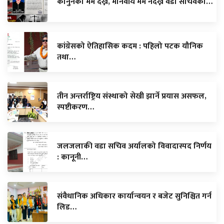
कानुनको मर्म देख्ने, मानवीय मर्म नदेख्ने वडा सचिवको…
कांग्रेसको ऐतिहासिक कदम : पहिलो पटक यौनिक
तथा…
तीन अन्तर्राष्ट्रिय संस्थाको सेखी झार्ने प्रयास असफल,
स्पष्टीकरण…
जलजलाकी वडा सचिव अर्यालको विवादास्पद निर्णय
: कानूनी…
संवैधानिक अधिकार कार्यान्वयन र बजेट सुनिश्चित गर्न
लिड…