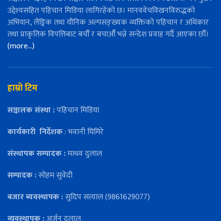
उद्देश्यसहित पहिचान मिडिया लागिरहेको छ। मानववेचविखनविरुद्धको
अभियान, लैङ्गिक तथा यौनिक अल्पसङ्ख्यक व्यक्तिको पहिचान र अधिकार
तथा प्राकृतिक विपत्तिबाट बचौँ र बचाऔँ भन्ने सन्देश प्रवाह गर्दै आएका छौँ।
(more…)
हाम्रो टिम
सञ्चालक संस्था :
पहिचान मिडिया
कार्यकारी
निर्देशक
: भवानी घिमिरे
संस्थापक सम्पादक :
माधव दुलाल
सम्पादक :
सोहम सुवेदी
बजार ब्यवस्थापक :
सुदिप सत्याल (9861629077)
व्यवस्थापक :
अर्जुन दुलाल