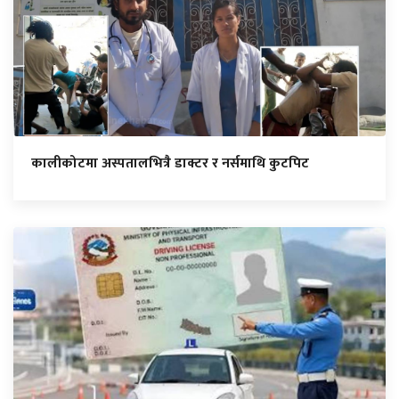
कालीकोटमा अस्पतालभित्रै डाक्टर र नर्समाथि कुटपिट