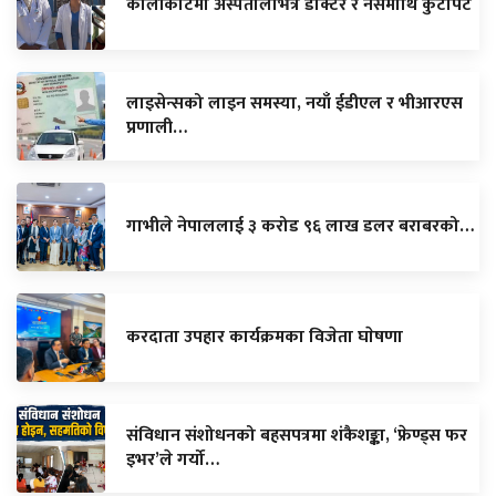
कालीकोटमा अस्पतालभित्रै डाक्टर र नर्समाथि कुटपिट
लाइसेन्सको लाइन समस्या, नयाँ ईडीएल र भीआरएस
प्रणाली…
गाभीले नेपाललाई ३ करोड ९६ लाख डलर बराबरको…
करदाता उपहार कार्यक्रमका विजेता घाेषणा
संविधान संशोधनको बहसपत्रमा शंकैशङ्का, ‘फ्रेण्ड्स फर
इभर’ले गर्यो…