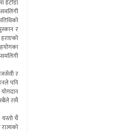
ा हेटौंडा
 समलिंगी
ख अतिथिको
ुस्कान र
ो हराएको
 सहयोगका
 समलिंगी
ाजसेवी र
 उनले पनि
ो योगदान
बैले रामै
स्तो चैं
च राज्यको