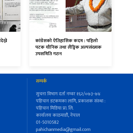
ेख्ने
कांग्रेसको ऐतिहासिक कदम : पहिलो
पटक यौनिक तथा लैङ्गिक अल्पसंख्यक
उपसमिति गठन
सम्पर्क
सुचना विभाग दर्ता नम्वर १६२/०७३-७४
पहिचान डटकमका लागि, प्रकाशक संस्था :
पहिचान मिडिया प्रा. लि.
कार्यालयः काठमाडौं, नेपाल
01-5010582
pahichanmedia@gmail.com