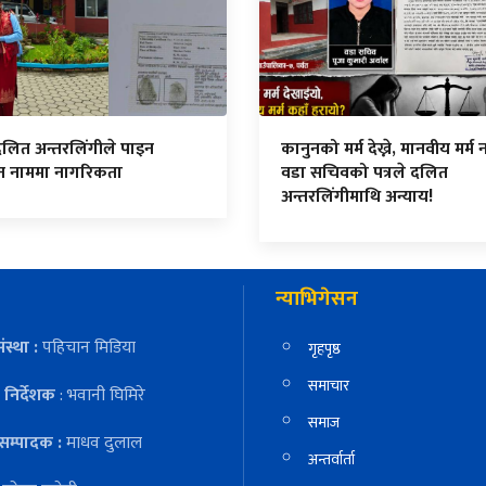
दलित अन्तरलिंगीले पाइन
कानुनको मर्म देख्ने, मानवीय मर्म नद
ित नाममा नागरिकता
वडा सचिवको पत्रले दलित
अन्तरलिंगीमाथि अन्याय!
न्याभिगेसन
ंस्था :
पहिचान मिडिया
गृहपृष्ठ
समाचार
निर्देशक
: भवानी घिमिरे
समाज
सम्पादक :
माधव दुलाल
अन्तर्वार्ता