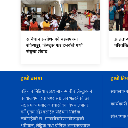
संविधान संशोधनको बहसपत्रमा
अन्ततः 
शंकैशङ्का, ‘फ्रेण्ड्स फर इभर’ले गर्यो
परिवर्त
संयुक्त संवाद
हाम्रो बारेमा
हाम्रो टिम
पहिचान मिडिया २०६९ मा कम्पनी रजिस्ट्रारको
सञ्चालक स
कार्यालयमा दर्ता भएर सञ्चालन भइरहेको छ।
कार्यकारी
सञ्चारमाध्यमबाट जनचासोका विषय उजागर
गर्ने मुख्य उद्देश्यसहित पहिचान मिडिया
संस्थापक 
लागिरहेको छ। मानववेचविखनविरुद्धको
अभियान, लैङ्गिक तथा यौनिक अल्पसङ्ख्यक