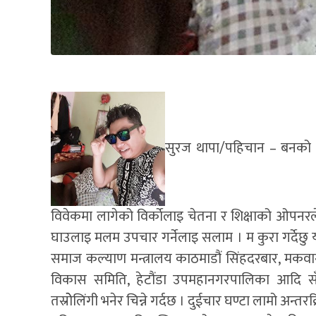
सुरज थापा/पहिचान – बनको काडाँ
विवेकमा लागेको विर्काेलाइ चेतना र शिक्षाको ओपनरले
घाउलाइ मलम उपचार गर्नेलाइ सलाम । म कुरा गर्देछ
समाज कल्याण मन्त्रालय काठमाडौं सिंहदरबार, मकवा
विकास समिति, हेटौंडा उपमहानगरपालिका आदि सँ
तस्रोेलिंगी भनेर चिन्ने गर्दछ । दुईचार घण्टा लामो अन्तरक