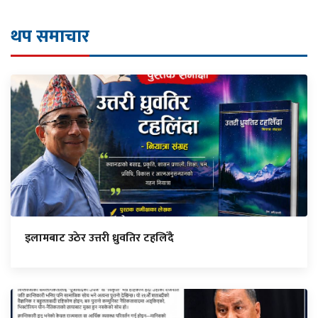
थप समाचार
इलामबाट उठेर उत्तरी ध्रुवतिर टहलिँदै