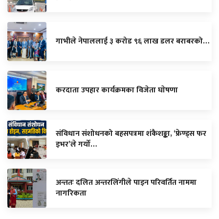
गाभीले नेपाललाई ३ करोड ९६ लाख डलर बराबरको…
करदाता उपहार कार्यक्रमका विजेता घाेषणा
संविधान संशोधनको बहसपत्रमा शंकैशङ्का, ‘फ्रेण्ड्स फर
इभर’ले गर्यो…
अन्ततः दलित अन्तरलिंगीले पाइन परिवर्तित नाममा
नागरिकता