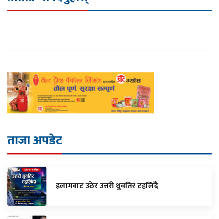
ताजा अपडेट
इलामबाट उठेर उत्तरी ध्रुवतिर टहलिँदै