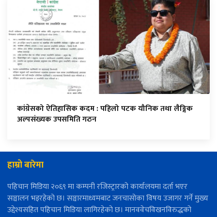
कांग्रेसको ऐतिहासिक कदम : पहिलो पटक यौनिक तथा लैङ्गिक
अल्पसंख्यक उपसमिति गठन
हाम्रो बारेमा
पहिचान मिडिया २०६९ मा कम्पनी रजिस्ट्रारको कार्यालयमा दर्ता भएर
सञ्चालन भइरहेको छ। सञ्चारमाध्यमबाट जनचासोका विषय उजागर गर्ने मुख्य
उद्देश्यसहित पहिचान मिडिया लागिरहेको छ। मानववेचविखनविरुद्धको