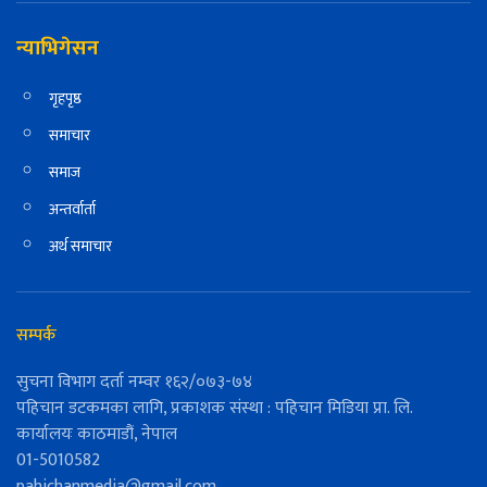
न्याभिगेसन
गृहपृष्ठ
समाचार
समाज
अन्तर्वार्ता
अर्थ समाचार
सम्पर्क
सुचना विभाग दर्ता नम्वर १६२/०७३-७४
पहिचान डटकमका लागि, प्रकाशक संस्था : पहिचान मिडिया प्रा. लि.
कार्यालयः काठमाडौं, नेपाल
01-5010582
pahichanmedia@gmail.com