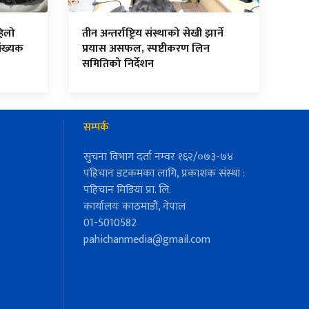
हिलो
तीन अन्तर्राष्ट्रिय संस्थाको सेखी झार्ने
ंख्यक
प्रयास असफल, स्पष्टीकरण लिन
समितिको निर्देशन
सम्पर्क
सुचना विभाग दर्ता नम्वर १६२/०७३-७४
पहिचान डटकमका लागि, प्रकाशक संस्था :
पहिचान मिडिया प्रा. लि.
कार्यालयः काठमाडौं, नेपाल
01-5010582
pahichanmedia@gmail.com