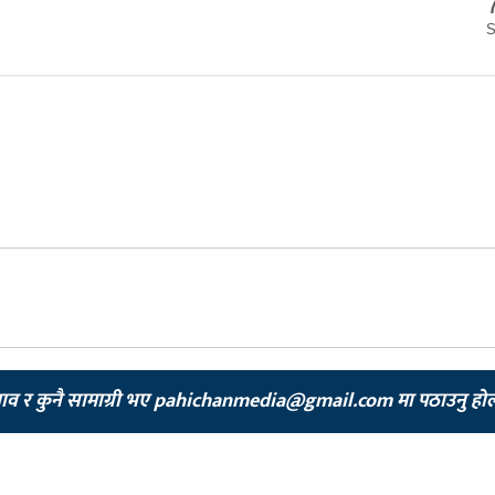
झाव र कुनै सामाग्री भए
pahichanmedia@gmail.com
मा पठाउनु हो