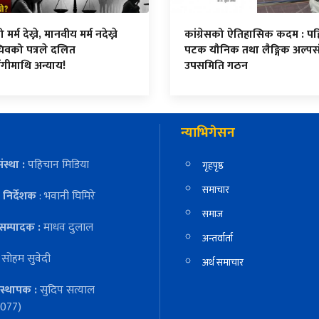
र्म देख्ने, मानवीय मर्म नदेख्ने
कांग्रेसको ऐतिहासिक कदम : प
िवको पत्रले दलित
पटक यौनिक तथा लैङ्गिक अल्पस
ंगीमाथि अन्याय!
उपसमिति गठन
न्याभिगेसन
ंस्था :
पहिचान मिडिया
गृहपृष्ठ
समाचार
निर्देशक
: भवानी घिमिरे
समाज
सम्पादक :
माधव दुलाल
अन्तर्वार्ता
:
सोहम सुवेदी
अर्थ समाचार
स्थापक :
सुदिप सत्याल
077)