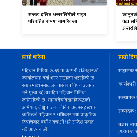
अन्ततः दलित अन्तरलिंगीले पाइन
कानुनको म
परिवर्तित नाममा नागरिकता
वडा सच
अन्तरलि
हाम्रो बारेमा
हाम्रो टिम
पहिचान मिडिया २०६९ मा कम्पनी रजिस्ट्रारको
सञ्चालक स
कार्यालयमा दर्ता भएर सञ्चालन भइरहेको छ।
कार्यकारी
सञ्चारमाध्यमबाट जनचासोका विषय उजागर
गर्ने मुख्य उद्देश्यसहित पहिचान मिडिया
संस्थापक 
लागिरहेको छ। मानववेचविखनविरुद्धको
अभियान, लैङ्गिक तथा यौनिक अल्पसङ्ख्यक
सम्पादक 
व्यक्तिको पहिचान र अधिकार तथा प्राकृतिक
विपत्तिबाट बचौँ र बचाऔँ भन्ने सन्देश प्रवाह
बजार ब्यव
गर्दै आएका छौँ।
(9861629
(more…)