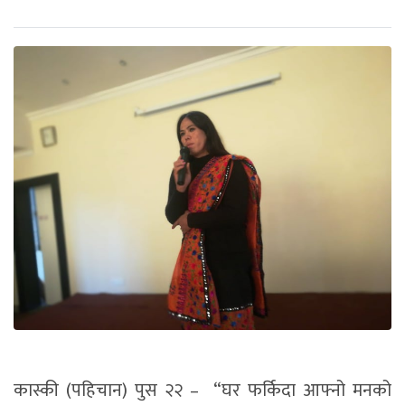
कास्की (पहिचान) पुस २२ – “घर फर्किदा आफ्नो मनको