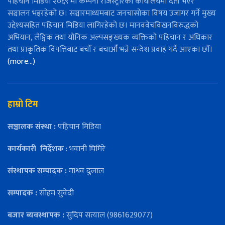
पहिचान मिडिया २०६९ मा कम्पनी रजिस्ट्रारको कार्यालयमा दर्ता भएर
सञ्चालन भइरहेको छ। सञ्चारमाध्यमबाट जनचासोका विषय उजागर गर्ने मुख्य
उद्देश्यसहित पहिचान मिडिया लागिरहेको छ। मानववेचविखनविरुद्धको
अभियान, लैङ्गिक तथा यौनिक अल्पसङ्ख्यक व्यक्तिको पहिचान र अधिकार
तथा प्राकृतिक विपत्तिबाट बचौँ र बचाऔँ भन्ने सन्देश प्रवाह गर्दै आएका छौँ।
(more…)
हाम्रो टिम
सञ्चालक संस्था :
पहिचान मिडिया
कार्यकारी
निर्देशक
: भवानी घिमिरे
संस्थापक सम्पादक :
माधव दुलाल
सम्पादक :
सोहम सुवेदी
बजार ब्यवस्थापक :
सुदिप सत्याल (9861629077)