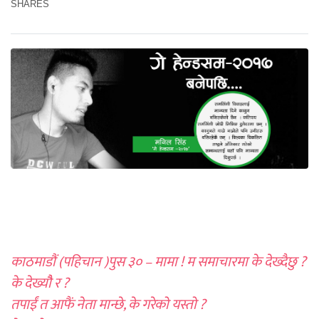
SHARES
काठमाडौं (पहिचान )पुस ३० – मामा ! म समाचारमा के देख्दैछु ?
के देख्यौै र ?
तपाईं त आफैं नेता मान्छे, के गरेको यस्तो ?