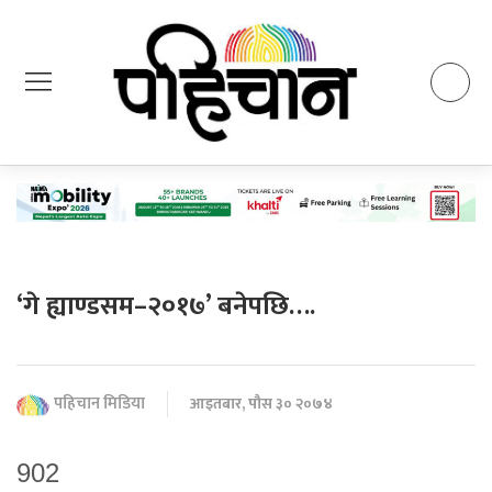
‘गे ह्याण्डसम–२०१७’ बनेपछि….
पहिचान मिडिया
आइतबार, पौस ३० २०७४
902