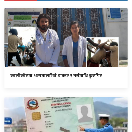
कालीकोटमा अस्पतालभित्रै डाक्टर र नर्समाथि कुटपिट