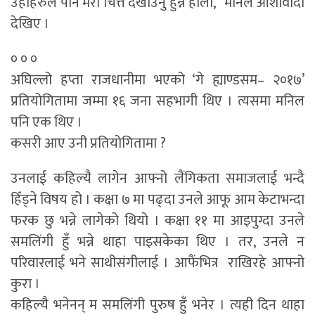
उहाँहरुले पनि मेरो चित्त देखाउनु हुन्न होला,” मनिल आशावादी
देखिए ।
० ० ०
अघिल्लो हप्ता राजधानीमा भएको ‘गे ह्याण्डसम– २०१७’
प्रतियोगितामा जम्मा १६ जना सहभागी थिए । त्यसमा मनिल
पनि एक थिए ।
कसरी आए उनी प्रतियोगितामा ?
उनलाई कहिल्यै लागेन आफ्नो लैंगिकता समाजलाई भन्दै
हिँड्ने विषय हो । कक्षा ७ मा पढ्दा उनले आफू आम केटाभन्दा
फरक छु भन्ने लागेको थियो । कक्षा ११ मा आइपुग्दा उनले
समलिंगी हुँ भन्ने थाहा पाइसकेका थिए । तर, उनले न
परिवारलाई भने साथीसंगीलाई । आफैंभित्र राखिरहे आफ्नो
कुरा ।
कहिल्यै भनेनन् म समलिंगी पुरुष हुँ भनेर । त्यही दिन थाहा