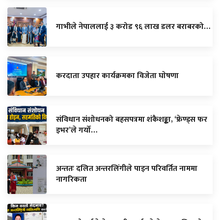
गाभीले नेपाललाई ३ करोड ९६ लाख डलर बराबरको…
करदाता उपहार कार्यक्रमका विजेता घाेषणा
संविधान संशोधनको बहसपत्रमा शंकैशङ्का, ‘फ्रेण्ड्स फर
इभर’ले गर्यो…
अन्ततः दलित अन्तरलिंगीले पाइन परिवर्तित नाममा
नागरिकता