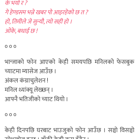
के भयो र ?
गे हेण्डसम भन्ने खबर पो आइरहेको छ त ?
हो, तिमीले जे सुन्यौ, त्यो सही हो ।
ओके, बधाई छ !
० ० ०
भान्जाको फोन आएको केही समयपछि मनिलको फेसबुक
च्याटमा म्यासेज आउँछ ।
अंकल कंग्राचुलेशन !
मनिल थ्यांक्यू लेख्छन् ।
आफ्नै भतिजीको च्याट थियो ।
० ० ०
केही दिनपछि घरबाट भाउजुको फोन आउँछ । सञ्चो विसञ्चो