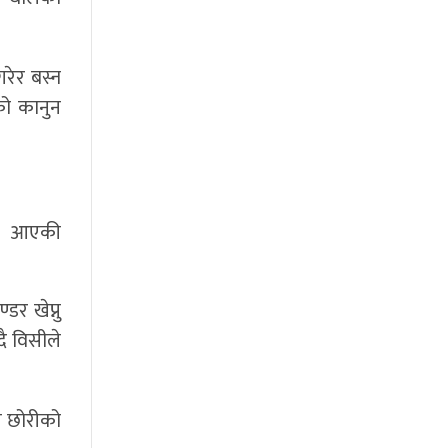
रेर बस्न
को कानुन
ेर आएकी
र खेप्नु
ै विसीले
ी छोरीको