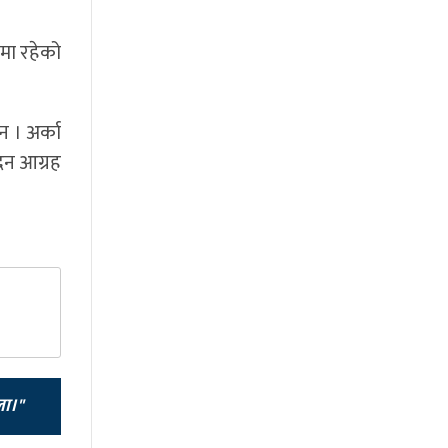
मा रहेको
न । अर्का
दिन आग्रह
ला।"