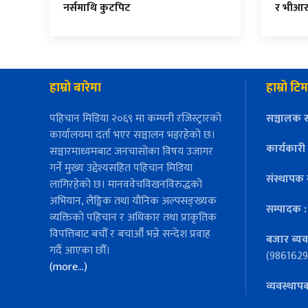
नर्समाथि कुटपिट
र भीआर
हाम्रो बारेमा
हाम्रो टिम
पहिचान मिडिया २०६९ मा कम्पनी रजिस्ट्रारको
सञ्चालक स
कार्यालयमा दर्ता भएर सञ्चालन भइरहेको छ।
कार्यकारी
सञ्चारमाध्यमबाट जनचासोका विषय उजागर
गर्ने मुख्य उद्देश्यसहित पहिचान मिडिया
संस्थापक 
लागिरहेको छ। मानववेचविखनविरुद्धको
अभियान, लैङ्गिक तथा यौनिक अल्पसङ्ख्यक
सम्पादक 
व्यक्तिको पहिचान र अधिकार तथा प्राकृतिक
विपत्तिबाट बचौँ र बचाऔँ भन्ने सन्देश प्रवाह
बजार ब्यव
गर्दै आएका छौँ।
(9861629
(more…)
व्यवस्थाप