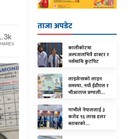
ताजा अपडेट
1.3k
SHARES
कालीकोटमा
अस्पतालभित्रै डाक्टर र
नर्समाथि कुटपिट
लाइसेन्सको लाइन
समस्या, नयाँ ईडीएल र
भीआरएस प्रणाली…
गाभीले नेपाललाई ३
करोड ९६ लाख डलर
बराबरको…