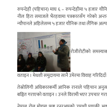
रुपन्देही (पहिचान) माघ ६ – रुपन्देहीमा ५ हजार 
नील हिरा समाजले भैरहवामा पत्रकारसँग गरेको अन्
न्यौपानले अहिलेसम्म ५ हजार यौनिक तथा लैंगिक अल्
रोजीरोटीको समस्याका
वताइन । मेधशी समुदायमा सानै उमेरमा विवाह गरिदिदा
तेस्रोलिंगी अधिकारकर्मी आनिक रानाले पहिचान अनु
बञ्चित गराएको वताइन । उनले विरामी भएर उपचार गरा
नेपाल रोल मोडमा फष्ट रनरअपको उपाधी पाएकी अवान्ति