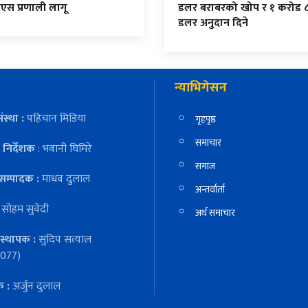
एस प्रणाली लागू
डलर बराबरको खोप र १ करोड 
डलर अनुदान दिने
न्याभिगेसन
ंस्था :
पहिचान मिडिया
गृहपृष्ठ
समाचार
निर्देशक
: भवानी घिमिरे
समाज
सम्पादक :
माधव दुलाल
अन्तर्वार्ता
:
सोहम सुवेदी
अर्थ समाचार
स्थापक :
सुदिप सत्याल
077)
क :
अर्जुन दुलाल