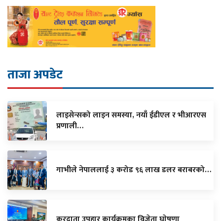
ताजा अपडेट
लाइसेन्सको लाइन समस्या, नयाँ ईडीएल र भीआरएस
प्रणाली…
गाभीले नेपाललाई ३ करोड ९६ लाख डलर बराबरको…
करदाता उपहार कार्यक्रमका विजेता घाेषणा