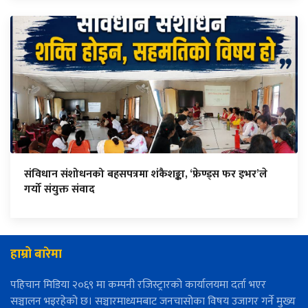
संविधान संशोधनको बहसपत्रमा शंकैशङ्का, ‘फ्रेण्ड्स फर इभर’ले
गर्यो संयुक्त संवाद
हाम्रो बारेमा
पहिचान मिडिया २०६९ मा कम्पनी रजिस्ट्रारको कार्यालयमा दर्ता भएर
सञ्चालन भइरहेको छ। सञ्चारमाध्यमबाट जनचासोका विषय उजागर गर्ने मुख्य