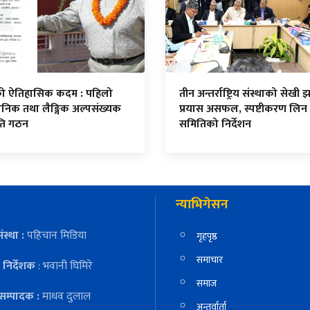
सको ऐतिहासिक कदम : पहिलो
तीन अन्तर्राष्ट्रिय संस्थाको सेखी झा
निक तथा लैङ्गिक अल्पसंख्यक
प्रयास असफल, स्पष्टीकरण लिन
ति गठन
समितिको निर्देशन
न्याभिगेसन
ंस्था :
पहिचान मिडिया
गृहपृष्ठ
समाचार
निर्देशक
: भवानी घिमिरे
समाज
सम्पादक :
माधव दुलाल
अन्तर्वार्ता