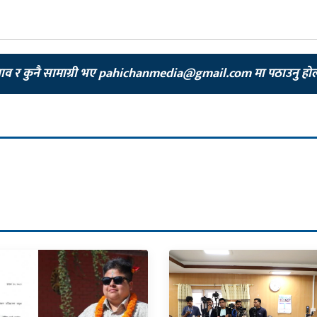
झाव र कुनै सामाग्री भए
pahichanmedia@gmail.com
मा पठाउनु हो