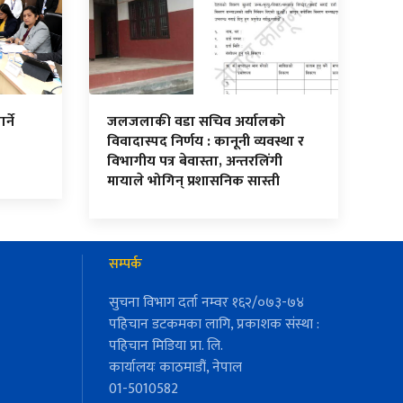
र्ने
जलजलाकी वडा सचिव अर्यालको
विवादास्पद निर्णय : कानूनी व्यवस्था र
विभागीय पत्र बेवास्ता, अन्तरलिंगी
मायाले भोगिन् प्रशासनिक सास्ती
सम्पर्क
सुचना विभाग दर्ता नम्वर १६२/०७३-७४
पहिचान डटकमका लागि, प्रकाशक संस्था :
पहिचान मिडिया प्रा. लि.
कार्यालयः काठमाडौं, नेपाल
01-5010582