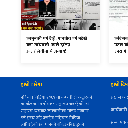
कानुनको मर्म देख्ने, मानवीय मर्म नदेख्ने
कांग्रे
वडा सचिवको पत्रले दलित
पटक यौ
अन्तरलिंगीमाथि अन्याय!
उपसमि
हाम्रो बारेमा
हाम्रो टिम
पहिचान मिडिया २०६९ मा कम्पनी रजिस्ट्रारको
सञ्चालक स
कार्यालयमा दर्ता भएर सञ्चालन भइरहेको छ।
कार्यकारी
सञ्चारमाध्यमबाट जनचासोका विषय उजागर
गर्ने मुख्य उद्देश्यसहित पहिचान मिडिया
संस्थापक 
लागिरहेको छ। मानववेचविखनविरुद्धको