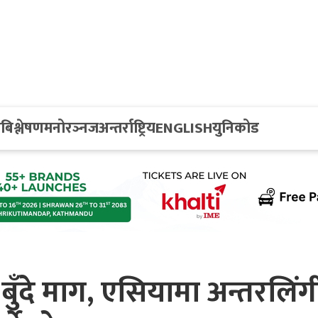
य
बिश्लेषण
मनोरञ्नज
अन्तर्राष्ट्रिय
ENGLISH
युनिकोड
बुँदे माग, एसियामा अन्तरलिंग