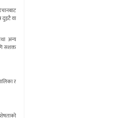
हिचानबाट
 दुइटै वा
तथा अन्य
ागि सशक्त
लबालिका र
बिशेषताको