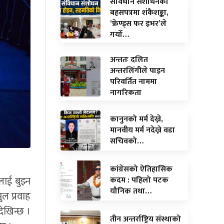
संविधान संशोधनको
बहसपत्रमा शंकैशङ्का,
‘फ्रेण्ड्स फर इभर’ले
गर्यो…
अन्ततः दलित
अन्तरलिंगीले पाइन
परिवर्तित नाममा
नागरिकता
कानुनको मर्म देख्ने,
मानवीय मर्म नदेख्ने वडा
सचिवको…
कांग्रेसको ऐतिहासिक
ाई बुझ्न
कदम : पहिलो पटक
यौनिक तथा…
ल प्रवाह
ेखिन्छ ।
तीन अन्तर्राष्ट्रिय संस्थाको