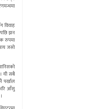
ंगमन्चमा
ँग विवाह
ह पछि झन
मक रुपमा
्राय जसो
य मानिसको
। यी सबै
ै पर्खाल
भरि आँसु
 ।
म थिएटरमा