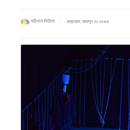
पहिचान मिडिया
आइतबार, फाल्गुन २० २०७४