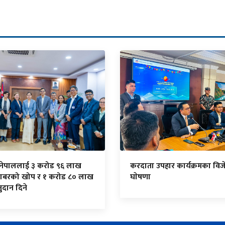
 नेपाललाई ३ करोड ९६ लाख
करदाता उपहार कार्यक्रमका विज
ाबरको खोप र १ करोड ८० लाख
घाेषणा
दान दिने