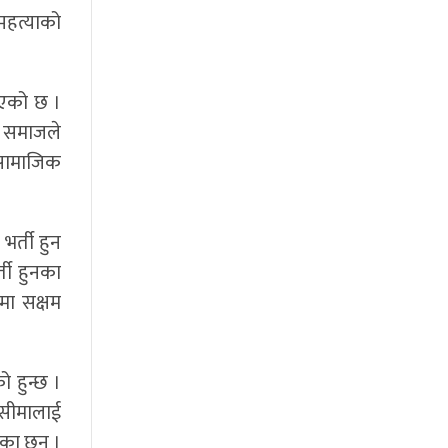
महत्याको
िएको छ ।
। समाजले
सामाजिक
भर्ती हुन
्ती हुनका
मा सक्षम
ो हुन्छ ।
ी सीमालाई
ेका छन् ।