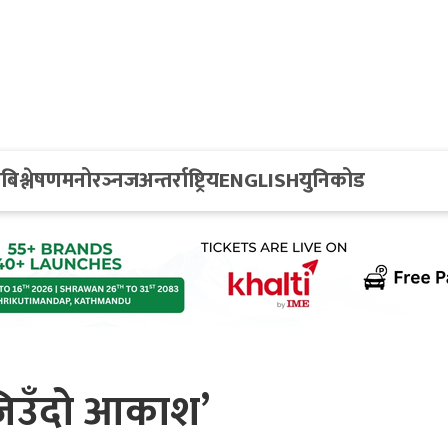
य
बिश्लेषण
मनोरञ्नज
अन्तर्राष्ट्रिय
ENGLISH
युनिकोड
‘जिउँदो आकाश’