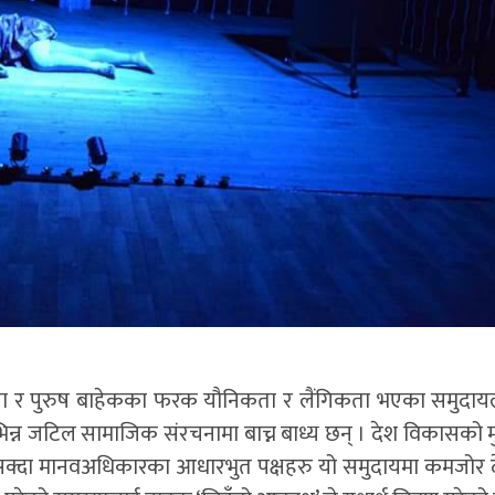
िला र पुरुष बाहेकका फरक यौनिकता र लैंगिकता भएका समुदायल
न जटिल सामाजिक संरचनामा बाच्न बाध्य छन् । देश विकासको मु
न नसक्दा मानवअधिकारका आधारभुत पक्षहरु यो समुदायमा कमजोर द