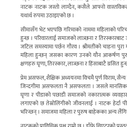
नाटक नाटक जस्तो लाग्दैन, कसैले आफ्नो वास्तविकता
यथार्थ रुपमा उठाइएको छ ।
सीमासँग भेट भएपछि गरिमाको नाममा महिलाको परिचय
हुन्छ । परिवारलाई समाजको लाञ्छना र तिरस्कारबाट
जटिल समस्यामा पर्छन गौरव । श्रीमतीको चाहना पुरा
महिला हुन्छन् जसका कारण उनको यौन आकर्षण पुरुष
क्षणहरु घृणा, तिरस्कार, लाञ्छना र हिंसाबाटै ग्रसित हुन्
प्रेम असफल, शैक्षिक अध्ययनमा विचमै पुर्ण विराम, सैन्
जिन्दगीमा असफलता नै असफलता । जसले मानसिक रुपमा
घृणा र पीडाको पछाडी समाजको नकारात्मक व्यवहार 
लगाएको छ तेस्रोलिंगीको जीवनलाई । नाटक हेर्दा प
भरिन्छन् । समाजमा महिला र पुरुष बाहेकका अन्य लैं
नाटकको प्राविधिक पक्ष राम्रो छ । डाँफे थिएटरको प्रस