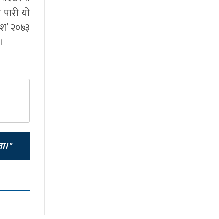
 पारी यो
ाश’ २०७३
।
ला।"