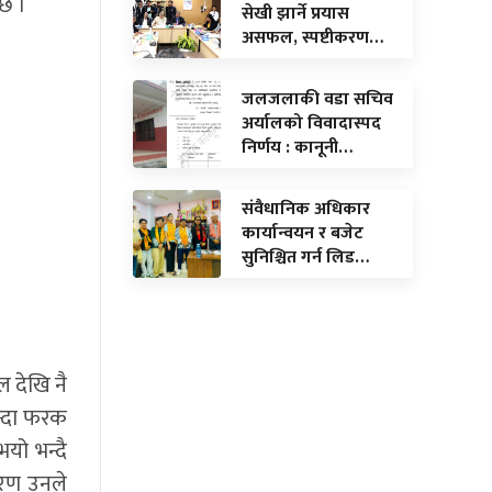
 छ ।
सेखी झार्ने प्रयास
असफल, स्पष्टीकरण…
जलजलाकी वडा सचिव
अर्यालको विवादास्पद
निर्णय : कानूनी…
संवैधानिक अधिकार
कार्यान्वयन र बजेट
सुनिश्चित गर्न लिड…
ल देखि नै
भन्दा फरक
यो भन्दै
ारण उनले