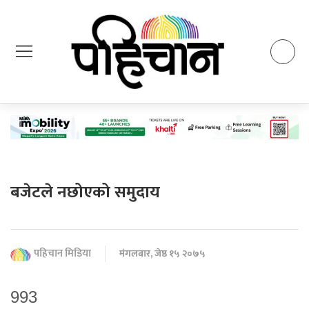
बजेटले नछोएको समुदाय
पहिचान मिडिया
मंगलबार, जेष्ठ १५ २०७५
993