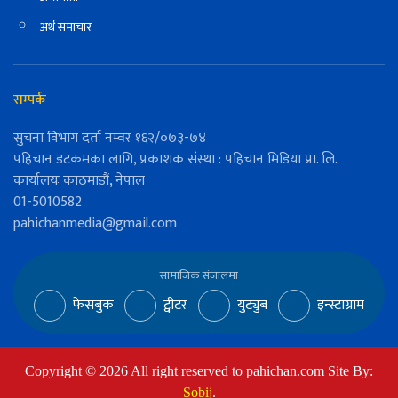
अर्थ समाचार
सम्पर्क
सुचना विभाग दर्ता नम्वर १६२/०७३-७४
पहिचान डटकमका लागि, प्रकाशक संस्था : पहिचान मिडिया प्रा. लि.
कार्यालयः काठमाडौं, नेपाल
01-5010582
pahichanmedia@gmail.com
सामाजिक संजालमा
फेसबुक
ट्वीटर
युट्युब
इन्स्टाग्राम
Copyright ©
2026
All right reserved to pahichan.com Site By:
Sobij
.