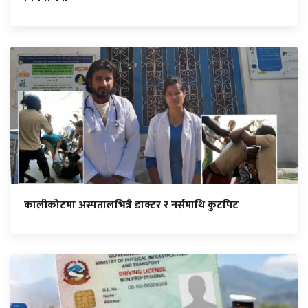
कालीकोटमा अस्पतालभित्रै डाक्टर र नर्समाथि कुटपिट