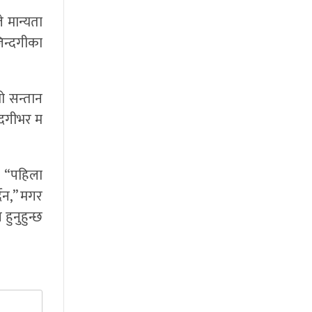
 मान्यता
िन्दगीका
ो सन्तान
्दगीभर म
। “पहिला
दैन,” मगर
हुनुहुन्छ