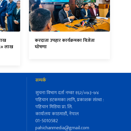
लाख
करदाता उपहार कार्यक्रमका विजेता
८० लाख
घाेषणा
सम्पर्क
सुचना विभाग दर्ता नम्वर १६२/०७३-७४
पहिचान डटकमका लागि, प्रकाशक संस्था :
पहिचान मिडिया प्रा. लि.
कार्यालयः काठमाडौं, नेपाल
01-5010582
pahichanmedia@gmail.com