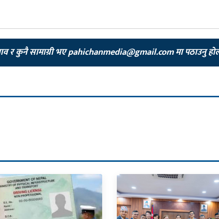
झाव र कुनै सामाग्री भए
pahichanmedia@gmail.com
मा पठाउनु हो