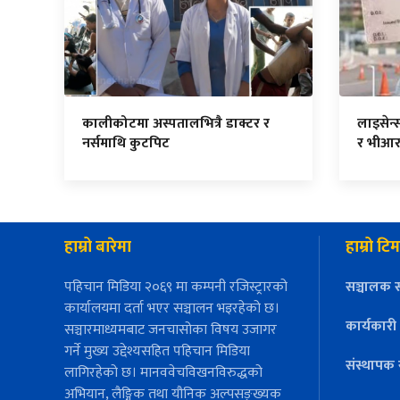
कालीकोटमा अस्पतालभित्रै डाक्टर र
लाइसेन्
नर्समाथि कुटपिट
र भीआर
हाम्रो बारेमा
हाम्रो टिम
पहिचान मिडिया २०६९ मा कम्पनी रजिस्ट्रारको
सञ्चालक स
कार्यालयमा दर्ता भएर सञ्चालन भइरहेको छ।
कार्यकारी
सञ्चारमाध्यमबाट जनचासोका विषय उजागर
गर्ने मुख्य उद्देश्यसहित पहिचान मिडिया
संस्थापक 
लागिरहेको छ। मानववेचविखनविरुद्धको
अभियान, लैङ्गिक तथा यौनिक अल्पसङ्ख्यक