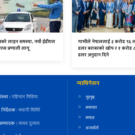
सको लाइन समस्या, नयाँ ईडीएल
गाभीले नेपाललाई ३ करोड ९६ 
एस प्रणाली लागू
डलर बराबरको खोप र १ करोड 
डलर अनुदान दिने
न्याभिगेसन
ंस्था :
पहिचान मिडिया
गृहपृष्ठ
समाचार
निर्देशक
: भवानी घिमिरे
समाज
सम्पादक :
माधव दुलाल
अन्तर्वार्ता