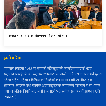
करदाता उपहार कार्यक्रमका विजेता घाेषणा
हाम्रो बारेमा
पहिचान मिडिया २०६९ मा कम्पनी रजिस्ट्रारको कार्यालयमा दर्ता भएर
सञ्चालन भइरहेको छ। सञ्चारमाध्यमबाट जनचासोका विषय उजागर गर्ने मुख्य
उद्देश्यसहित पहिचान मिडिया लागिरहेको छ। मानववेचविखनविरुद्धको
अभियान, लैङ्गिक तथा यौनिक अल्पसङ्ख्यक व्यक्तिको पहिचान र अधिकार
तथा प्राकृतिक विपत्तिबाट बचौँ र बचाऔँ भन्ने सन्देश प्रवाह गर्दै आएका छौँ।
(more…)