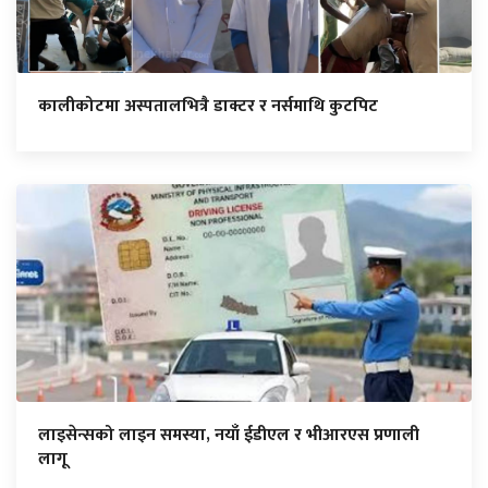
कालीकोटमा अस्पतालभित्रै डाक्टर र नर्समाथि कुटपिट
लाइसेन्सको लाइन समस्या, नयाँ ईडीएल र भीआरएस प्रणाली
लागू