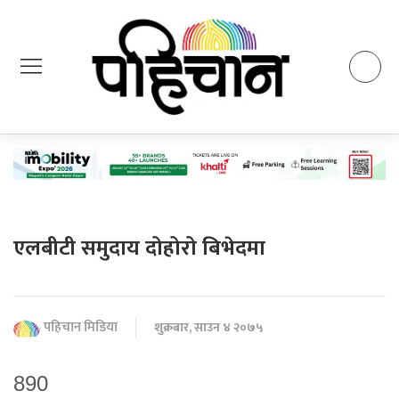
एलबीटी समुदाय दोहोरो बिभेदमा
पहिचान मिडिया
शुक्रबार, साउन ४ २०७५
890