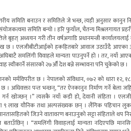
स्तरीय समिति बनाउन र समितिले जे भन्छ, त्यही अनुसार कानुन निर
ोजकत्वमा समिति बन्यो । हरि फुयाँल, चैतन्य मिश्रलगायत प्रहर
 बृहत् अध्ययन गरी तीन वर्षअगाडि प्रधानमन्त्री कार्यालयलाई
े उल्लेख छ । एलजीबीटीआईको हकहितबारे आवाज उठाउँदै आएका 
अघिबाटै समलिंगी विवाहले मान्यता पाउनुपर्ने हो । तर, नयाँ आए
ाह स्वीकार्ने संसारको २७औँ देश बन्ने सम्भावना पनि चुकेको छ ।
ंविधानको मर्मविपरीत छ । नेपालको संविधान, ०७२ को धारा १२, १८
 अधिवक्ता पन्त भन्छन्, “तर ऐनकानुन निर्माण गर्ने बेला जहि
र्न खोज्छन् ।” त्यसकै नयाँ कडी हो, देवानी संहिता । एल
 ९ लाख यौनिक तथा अल्पसंख्यक छन् । लैंगिक पहिचान लुकाए
समानतासहितको जिउने वातावरण बनाउनुको सट्टा संहिताले थप निर
ल बताउँछिन् । “समलिंगी विवाहलाई मान्यता नदिएपछि मानस