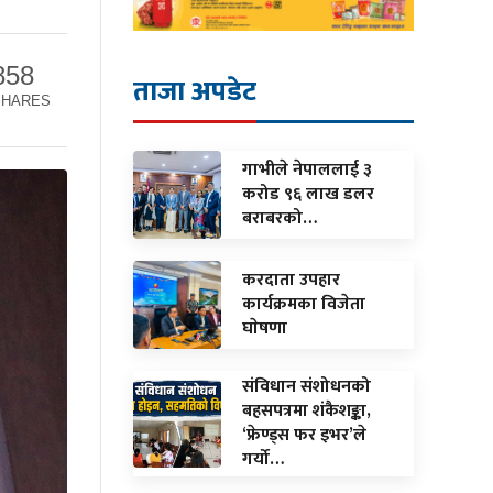
858
ताजा अपडेट
SHARES
गाभीले नेपाललाई ३
करोड ९६ लाख डलर
बराबरको…
करदाता उपहार
कार्यक्रमका विजेता
घाेषणा
संविधान संशोधनको
बहसपत्रमा शंकैशङ्का,
‘फ्रेण्ड्स फर इभर’ले
गर्यो…