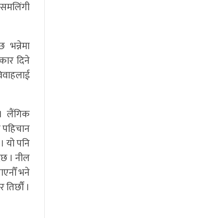
 समलिंगी
 भन्नेमा
कार दिने
विवाहलाई
। लैंगिक
क पहिचान
 । यो पनि
दैछ । नील
ाएनौँ भने
तिर्छौं ।