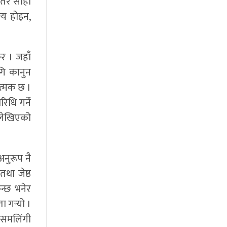
 तर सोही
ग्य होइन,
र । जहाँ
ि कानुन
त्मक छ ।
धि गर्ने
’ लेखिएको
नुरूप नै
था जेष्ठ
न्छ भनेर
 गर्‍यो ।
 समलिंगी