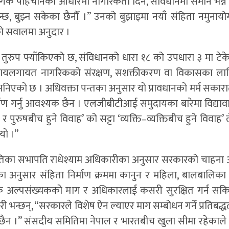
“लैंगिक पहिचानका आधारमा नागरिकता दिने, संविधानमा समान भन्ने
िन्छ, बुझ्न सकेका छैनौँ ।” उनको बुझाइमा नयाँ संहिता नमुनायो
को सवालमा अनुदार ।
 तुरुप फ्याँकिएको छ, संविधानको धारा १८ को उपधारा ३ मा टेके
सहायलगायत नागरिकको संरक्षण, सशक्तीकरण वा विकासका लाग
 भनिएको छ । अधिवक्ता पन्तका अनुसार यो प्रावधानको मर्म सकारा
ाण गर्नु आवश्यक छैन । एलजीबीटीआई समुदायका बारेमा विद्यावारि
 पुरुषबीच हुने विवाह’ को सट्टा ‘व्यक्ति–व्यक्तिबीच हुने विवाह
ियो ।”
तिका सभापति राधेश्याम अधिकारीका अनुसार सरकारको चाहना अ
अनुसार संहिता निर्माण क्रममा कानुन र महिला, बालबालिका त
निक अल्पसंख्यकको माग र अधिकारलाई कसरी सुरक्षित गर्न सकि
न्छन्, “सरकारले विशेष ऐन ल्याएर माग सम्बोधन गर्ने प्रतिबद्धता
ो छैन ।” संसदीय समितिमा नेपाल र भारतबीच खुला सीमा रहेकाले