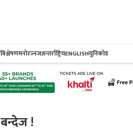
य
बिश्लेषण
मनोरञ्नज
अन्तर्राष्ट्रिय
ENGLISH
युनिकोड
बन्देज !