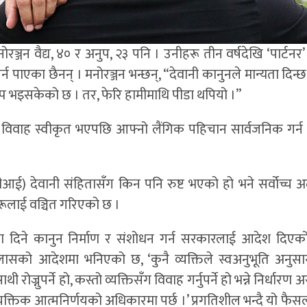
रञ्जन वैद्य, ४० र अनुप, २३ पनि । उनीहरू तीन वर्षदेखि ‘पार्टनर’ 
्न पाएका छैनन् । मनोरञ्जन भन्छन्, “देवानी कानुनले मान्यता दिन्
्विकल्प भइसकेको छ । तर, फेरि हामीमाथि पीडा थपियो ।”
िवाह स्वीकृत भएपछि आफ्नो लैंगिक पहिचान सार्वजनिक गर्न च
ई) देवानी संहितासँग किन पनि रुष्ट भएको हो भने सर्वोच्च
ूलाई वञ्चित गरिएको छ ।
यता दिने कानुन निर्माण र संशोधन गर्न सरकारलाई आदेश दिएक
को आदेशमा भनिएको छ, ‘कुनै व्यक्तिले स्वअनुभूति अनुसा
नुपर्ने हो, कस्तो व्यक्तिसँग विवाह गर्नुपर्ने हो भन्ने निर्धारण अर
ैयक्तिक आत्मनिर्णयको अधिकारमा पर्छ ।’ प्रगतिशील भन्दै यो फैस