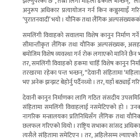
झेल्नुपरेको छ”, तेस्रो लिंगी महिला ढकाल भन्छिन्, 
अनुरूप अधिकार प्रत्यायोजन गर्न किन कञ्जुस्याइँ गर
‘पुरातनवादी’ भयो । यौनिक तथा लैंगिक अल्पसंख्यक
समलिंगी विवाहको सवालमा विशेष कानुन निर्माण गर्ने
सीमान्तीकृत लैंगिक तथा यौनिक अल्पसंख्यक, अ
बमोजिम विशेष व्यवस्था गर्न रोक लगाएको मानिने छैन
तर, समलिंगी विवाहको हकमा चाहिँ विशेष कानुन निर्म
तरखरमा रहेका पन्त भन्छन्, “देवानी संहितामा ‘महिला र
भए अनेक झन्झट बेहोर्नु पर्दैनथ्यो । तर, यहाँ बठ्याइँ गर
देवानी कानुन निर्माणका लागि गठित संसदीय उपसमि
संहितामा समलिंगी विवाहलाई नसमेटिएको हो । उनका 
नागरिक मन्त्रालयका प्रतिनिधिसँग लैंगिक तथा यौ
छलफल गरिएको थियो । राष्ट्रिय सभाका सांसद अधिकारी भ
त्यसैले संहितामा समेटिएन । तर, अहिलेसम्म ल्याएक