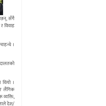
छन्, सँगै
छ र विवाह
ाहन्थे ।
 अदालतको
ो थियो ।
र लैंगिक
ू व्यक्ति,
लाले देश/