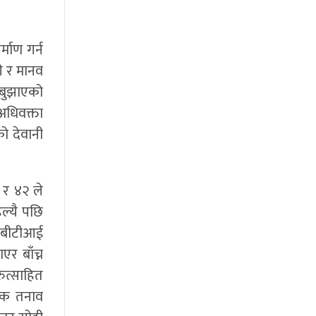
्माण गर्न
ी र मानव
 बुझाएको
अधिवक्ता
को देवानी
 र ४२ ले
ल्यै पछि
जीबीटीआई
र बाँच्न
ुत्साहित
िक तनाव