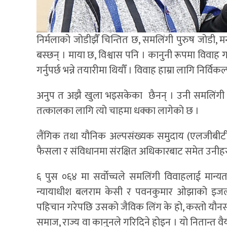
निर्मलाको जोडीझैँ चिन्तित छ, समलिंगी पुरुष जोडी, मनो
बस्छन् । माया छ, विश्वास पनि । कानुनी रूपमा विवाह गर
गर्नुपर्छ भन्ने तयारीमा थियौँ । विवाह हाम्रा लागि निर
अनुप त अझै खुला भइसकेका छैनन् । उनी समलिंगी व
तत्कालका लागि त्यो चाहमा धक्का लागेको छ ।
लैंगिक तथा यौनिक अल्पसंख्यक समुदाय (एलजीबीटीआ
फैसला र संविधानमा संरक्षित अधिकारबाट समेत उनीहर
६ पुस ०६४ मा सर्वोच्चले समलिंगी विवाहलाई मान्
न्यायाधीश बलराम केसी र पवनकुमार ओझाको इजलास
पहिचान गरेपछि उसको जैविक लिंग के हो, कस्तो यौनसाथी रोज्
समाज, राज्य वा कानुनले गरिदिने होइन । यो नितान्त व