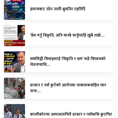
इलामबाट उठेर उत्तरी ध्रुवतिर टहलिँदै
‘प्रेम गर्नु विकृति, अनि मान्छे मार्नुचाहिँ खुबै राम्रो…
समलिङ्गी विवाहलाई ‘विकृति र भ्रम’ भन्ने विप्लवको
चेतनामाथि…
डाक्टर र नर्स कुटेको आरोपमा नाबालकसहित चार
जना…
कालीकोटमा अस्पतालभित्रै डाक्टर र नर्समाथि कुटपिट