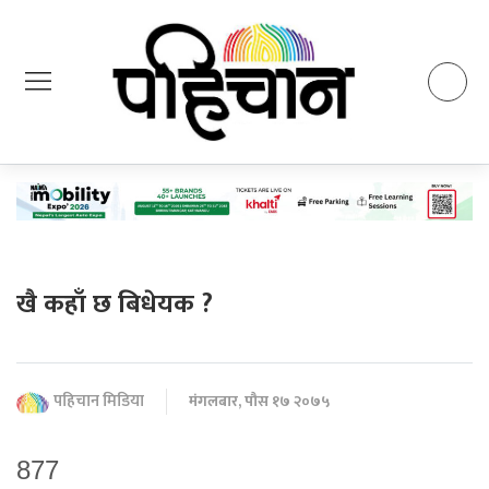
खै कहाँ छ बिधेयक ?
पहिचान मिडिया
मंगलबार, पौस १७ २०७५
877