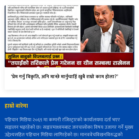
‘प्रेम गर्नु विकृति, अनि मान्छे मार्नुचाहिँ खुबै राम्रो काम होला?’
हाम्रो बारेमा
पहिचान मिडिया २०६९ मा कम्पनी रजिस्ट्रारको कार्यालयमा दर्ता भएर
सञ्चालन भइरहेको छ। सञ्चारमाध्यमबाट जनचासोका विषय उजागर गर्ने मुख्य
उद्देश्यसहित पहिचान मिडिया लागिरहेको छ। मानववेचविखनविरुद्धको