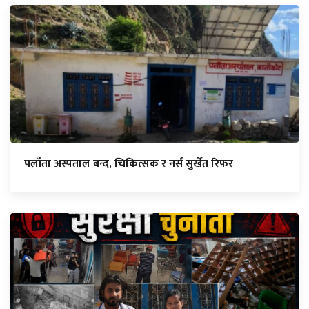
पलाँता अस्पताल बन्द, चिकित्सक र नर्स सुर्खेत रिफर