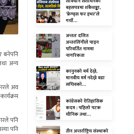
संविधान संशोधनको
बहसपत्रमा शंकैशङ्का,
‘फ्रेण्ड्स फर इभर’ले
गर्यो…
अन्ततः दलित
अन्तरलिंगीले पाइन
परिवर्तित नाममा
र बनेपनि
नागरिकता
तथा अन्य
कानुनको मर्म देख्ने,
मानवीय मर्म नदेख्ने वडा
सचिवको…
कारले अव
ार्यक्रम
कांग्रेसको ऐतिहासिक
कदम : पहिलो पटक
यौनिक तथा…
रकारले पनि
मस्या पनि
तीन अन्तर्राष्ट्रिय संस्थाको