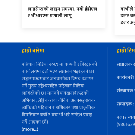
लाइसेन्सको लाइन समस्या, नयाँ ईडीएल
गाभीले
र भीआरएस प्रणाली लागू
डलर बर
डलर अनु
हाम्रो बारेमा
हाम्रो टिम
पहिचान मिडिया २०६९ मा कम्पनी रजिस्ट्रारको
सञ्चालक स
कार्यालयमा दर्ता भएर सञ्चालन भइरहेको छ।
कार्यकारी
सञ्चारमाध्यमबाट जनचासोका विषय उजागर
गर्ने मुख्य उद्देश्यसहित पहिचान मिडिया
संस्थापक 
लागिरहेको छ। मानववेचविखनविरुद्धको
अभियान, लैङ्गिक तथा यौनिक अल्पसङ्ख्यक
सम्पादक 
व्यक्तिको पहिचान र अधिकार तथा प्राकृतिक
विपत्तिबाट बचौँ र बचाऔँ भन्ने सन्देश प्रवाह
बजार ब्यव
गर्दै आएका छौँ।
(9861629
(more…)