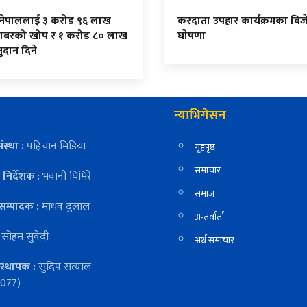
 नेपाललाई ३ करोड ९६ लाख
करदाता उपहार कार्यक्रमका विज
ाबरको खोप र १ करोड ८० लाख
घाेषणा
दान दिने
न्याभिगेसन
ंस्था :
पहिचान मिडिया
गृहपृष्ठ
समाचार
निर्देशक
: भवानी घिमिरे
समाज
सम्पादक :
माधव दुलाल
अन्तर्वार्ता
:
सोहम सुवेदी
अर्थ समाचार
स्थापक :
सुदिप सत्याल
077)