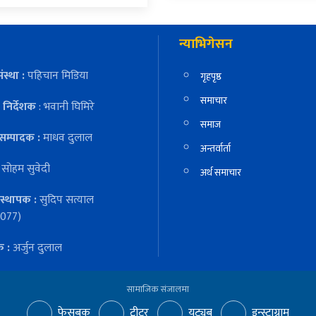
न्याभिगेसन
ंस्था :
पहिचान मिडिया
गृहपृष्ठ
समाचार
निर्देशक
: भवानी घिमिरे
समाज
सम्पादक :
माधव दुलाल
अन्तर्वार्ता
:
सोहम सुवेदी
अर्थ समाचार
स्थापक :
सुदिप सत्याल
077)
क :
अर्जुन दुलाल
सामाजिक संजालमा
फेसबुक
ट्वीटर
युट्युब
इन्स्टाग्राम