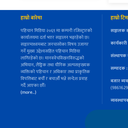
हाम्रो बारेमा
हाम्रो टिम
पहिचान मिडिया २०६९ मा कम्पनी रजिस्ट्रारको
सञ्चालक स
कार्यालयमा दर्ता भएर सञ्चालन भइरहेको छ।
कार्यकारी
सञ्चारमाध्यमबाट जनचासोका विषय उजागर
गर्ने मुख्य उद्देश्यसहित पहिचान मिडिया
संस्थापक 
लागिरहेको छ। मानववेचविखनविरुद्धको
अभियान, लैङ्गिक तथा यौनिक अल्पसङ्ख्यक
सम्पादक 
व्यक्तिको पहिचान र अधिकार तथा प्राकृतिक
विपत्तिबाट बचौँ र बचाऔँ भन्ने सन्देश प्रवाह
बजार ब्यव
गर्दै आएका छौँ।
(9861629
(more…)
व्यवस्थाप