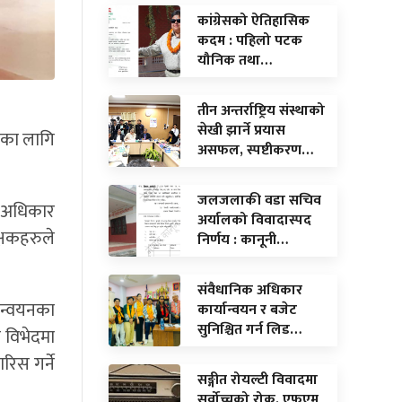
कांग्रेसको ऐतिहासिक
कदम : पहिलो पटक
यौनिक तथा…
तीन अन्तर्राष्ट्रिय संस्थाको
सेखी झार्ने प्रयास
तिका लागि
असफल, स्पष्टीकरण…
जलजलाकी वडा सचिव
नवअधिकार
अर्यालको विवादास्पद
्षकहरुले
निर्णय : कानूनी…
संवैधानिक अधिकार
ान्वयनका
कार्यान्वयन र बजेट
सुनिश्चित गर्न लिड…
 विभेदमा
िस गर्ने
सङ्गीत रोयल्टी विवादमा
सर्वोच्चको रोक, एफएम