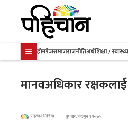
होमपेज
समाज
राजनीति
अर्थ
शिक्षा / स्वास्थ्
मानवअधिकार रक्षकलाई सु
पहिचान मिडिया
बुधबार, फाल्गुन १ २०७५