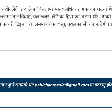
 डेरेक वोक्लेले तराईका जिल्लामा मानवअधिकार हननका घटना ध
ल्लामा बालबिबाह, बलात्कार, लैंगिक हिंसाका घटना धेरै भएक
ानकारी दिइन । तालिममा कपिलबस्तु, नवलपरासी र रुपन्देहीक
झाव र कुनै सामाग्री भए
pahichanmedia@gmail.com
मा पठाउनु हो