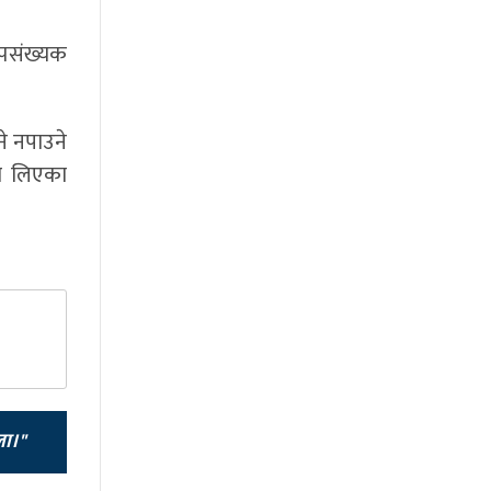
पसंख्यक
े नपाउने
ता लिएका
ला।"