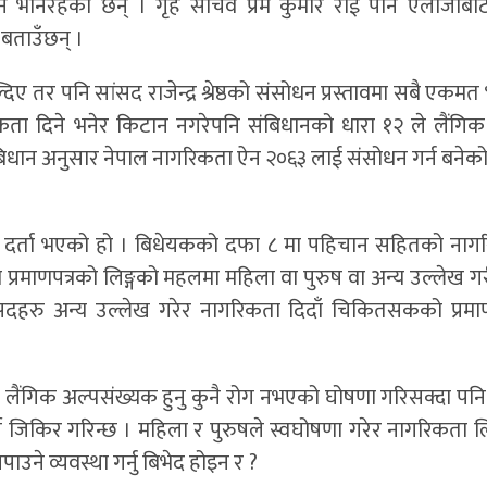
दैन भनिरहेका छन् । गृह सचिव प्रेम कुमार राई पनि एलजिब
 बताउँछन् ।
तर पनि सांसद राजेन्द्र श्रेष्ठको संसोधन प्रस्तावमा सबै एकमत
ता दिने भनेर किटान नगरेपनि संबिधानको धारा १२ ले लैंगि
। संबिधान अनुसार नेपाल नागरिकता ऐन २०६३ लाई संसोधन गर्न बने
दर्ता भएको हो । बिधेयकको दफा ८ मा पहिचान सहितको नाग
्रमाणपत्रको लिङ्गको महलमा महिला वा पुरुष वा अन्य उल्लेख गरी
सदहरु अन्य उल्लेख गरेर नागरिकता दिदाँ चिकितसकको प्रमा
था लैंगिक अल्पसंख्यक हुनु कुनै रोग नभएको घोषणा गरिसक्दा पनि
र्ने जिकिर गरिन्छ । महिला र पुरुषले स्वघोषणा गरेर नागरिकता 
े व्यवस्था गर्नु बिभेद होइन र ?