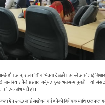
न्छे हौ । आफू र अर्कोबीच भिन्नता देख्छौ । एकले अर्कोलाई बिश्वास 
ाननिय तपैले प्रस्ताव गर्नुभए हुन्छ भन्नेसम्म पुग्छौ । यो संस
ो एक अंश मात्रै हो ।
िकता ऐन २०६३ लाई संशोधन गर्न बनेको बिधेयक माथि छलफल गर्