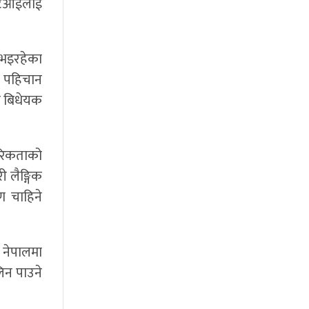
िटिआईलाई
 भइरहेका
क पहिचान
को बिधेयक
रिकताको
 लैङ्गिक
ण चाहिने
 नेपालमा
लिन पाउने