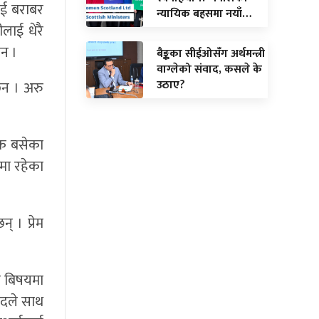
ाई बराबर
न्यायिक बहसमा नयाँ…
लाई धेरै
छन ।
बैङ्कका सीईओसँग अर्थमन्त्री
वाग्लेको संवाद, कसले के
उठाए?
ैन । अरु
ठक बसेका
मा रहेका
 । प्रेम
ो बिषयमा
सदले साथ