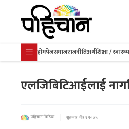
होमपेज
समाज
राजनीति
अर्थ
शिक्षा / स्वास्थ्
एलजिबिटिआईलाई नागरिकता
पहिचान मिडिया
शुक्रबार, चैत्र १ २०७५