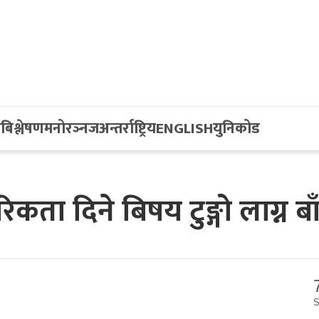
य
बिश्लेषण
मनोरञ्नज
अन्तर्राष्ट्रिय
ENGLISH
युनिकोड
 दिने बिषय टुङ्गो लाग्न बा