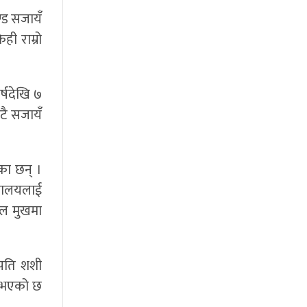
्ड सजायँ
ी राम्रो
र्षदेखि ७
उटै सजायँ
का छन् ।
्रालयलाई
ाल मुखमा
ापति शशी
त भएको छ