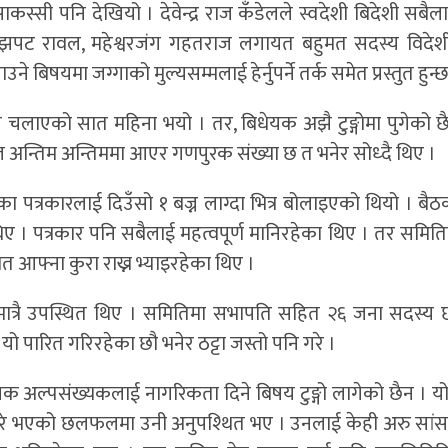
्सी पनि देखियो । देवेन्द्र राज कँडेलले स्वदेशी बिदेशी सबैल
ण्डे, झपट रावल, महेश्वरजंग गहतराज लगायत बहुमत सदस्य विदेशी
ने बिषयमा जग्गाको मुल्यसम्मलाई हेर्नुपर्ने तर्क समेत प्रस्तुत हुन्
चलाएको सात महिना भयो । तर, बिधेयक अझै टुङ्गोमा पुगेको छ
ल अन्तिम अन्तिममा आएर गणपुरक संख्या छ त भनेर सोध्दै थिए ।
का पत्रकारलाई दिउँसो १ बज्न लाग्दा भित्र बोलाइएको थियो । बै
ए । पत्रकार पनि सबैलाई महत्वपूर्ण मानिरहेका थिए । तर समिति
फ्ना कुरा राख्न भ्याइरहेका थिए ।
रै उपस्थित थिए । समितिमा सभापति सहित २६ जना सदस्य छन्
ो पारित गरिरहेका छौ भनेर ठट्टा जस्तो पनि गरे ।
गिक अल्पसंख्यकलाई नागरिकता दिने बिषय टुङ्गो लागेको छैन । य
सजायँबारे भएको छलफलमा उनी अनुपश्थित भए । उनलाई केही अरु सां