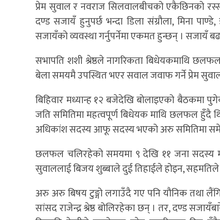
प्रेम सुवाल र नवराज सिलवालबीचको एकैछिनको रस्साकस
दण्ड सजायँ हुनुपर्छ भन्दा डिला संग्रौला, मिना पा
सजायँको व्यवस्था गर्नुपर्नेमा एकमत हुन्छन् । सजायँ बढाउ
सभापति शशी श्रेष्ठले नागरिकता बिधेयकमाथि छलफल 
बेला समयमै उपस्थित भएर सवाल जवाफ गर्ने प्रेम सुवा
बिहिवार मध्यान्ह १२ बजेदेखि बोलाइएको बैठकमा पुगे
जति समितिमा महत्वपूर्ण बिधेयक माथि छलफल हुँदै थि
अधिकांश सदस्य आफू सदस्य भएको अरु समितिमा समेत आ
छलफल चलिरहेको समयमा ९ देखि ११ जना सदस्य मात्
सुवाललाई बिजय शुब्बाले दुई तिहाईले होइन, सहमतिले य
अरु अरु बिषय टुङ्गो लगाउँदै गए पनि यौनिक तथा लैं
सांसद राजेन्द्र श्रेष्ठ बोलिरहेका छन् । तर, दण्ड 