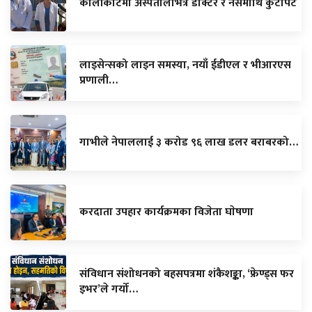
कालीकोटमा अस्पतालभित्रै डाक्टर र नर्समाथि कुटपिट
लाइसेन्सको लाइन समस्या, नयाँ ईडीएल र भीआरएस
प्रणाली…
गाभीले नेपाललाई ३ करोड ९६ लाख डलर बराबरको…
करदाता उपहार कार्यक्रमका विजेता घाेषणा
संविधान संशोधनको बहसपत्रमा शंकैशङ्का, ‘फ्रेण्ड्स फर
इभर’ले गर्यो…