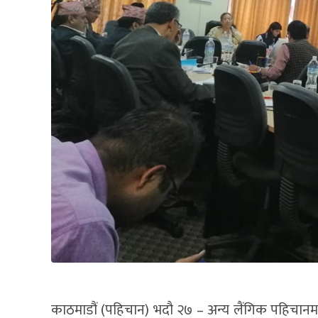
काठमाडौं (पहिचान) भदौ २७ – अन्य लैंगिक पहिचानम