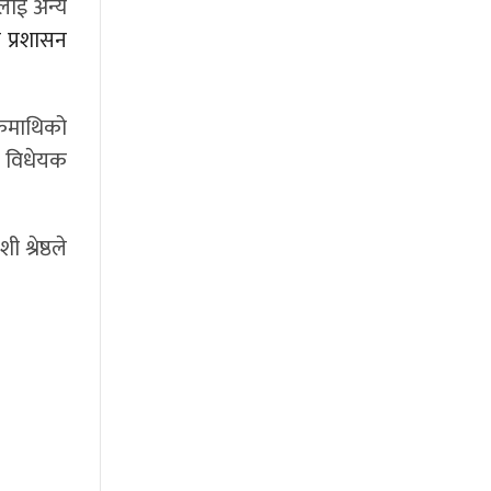
लाई अन्य
 प्रशासन
यकमाथिको
। विधेयक
्रेष्ठले