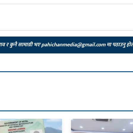
झाव र कुनै सामाग्री भए
pahichanmedia@gmail.com
मा पठाउनु हो