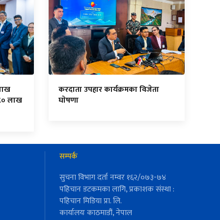
लाख
करदाता उपहार कार्यक्रमका विजेता
८० लाख
घाेषणा
सम्पर्क
सुचना विभाग दर्ता नम्वर १६२/०७३-७४
पहिचान डटकमका लागि, प्रकाशक संस्था :
पहिचान मिडिया प्रा. लि.
कार्यालयः काठमाडौं, नेपाल