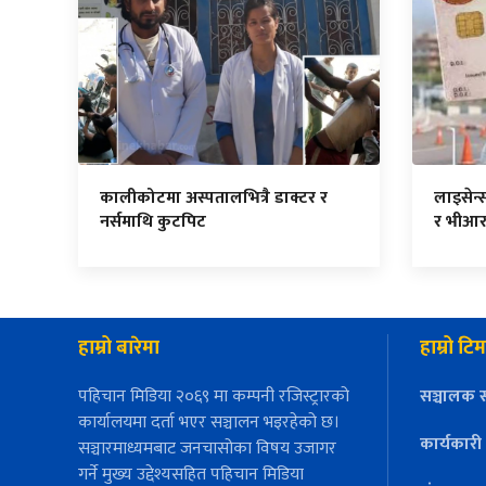
कालीकोटमा अस्पतालभित्रै डाक्टर र
लाइसेन्
नर्समाथि कुटपिट
र भीआर
हाम्रो बारेमा
हाम्रो टिम
पहिचान मिडिया २०६९ मा कम्पनी रजिस्ट्रारको
सञ्चालक स
कार्यालयमा दर्ता भएर सञ्चालन भइरहेको छ।
कार्यकारी
सञ्चारमाध्यमबाट जनचासोका विषय उजागर
गर्ने मुख्य उद्देश्यसहित पहिचान मिडिया