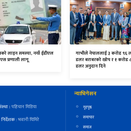
सको लाइन समस्या, नयाँ ईडीएल
गाभीले नेपाललाई ३ करोड ९६ 
एस प्रणाली लागू
डलर बराबरको खोप र १ करोड 
डलर अनुदान दिने
न्याभिगेसन
ंस्था :
पहिचान मिडिया
गृहपृष्ठ
समाचार
निर्देशक
: भवानी घिमिरे
समाज