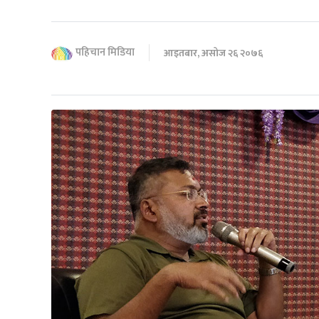
पहिचान मिडिया
आइतबार, असोज २६ २०७६