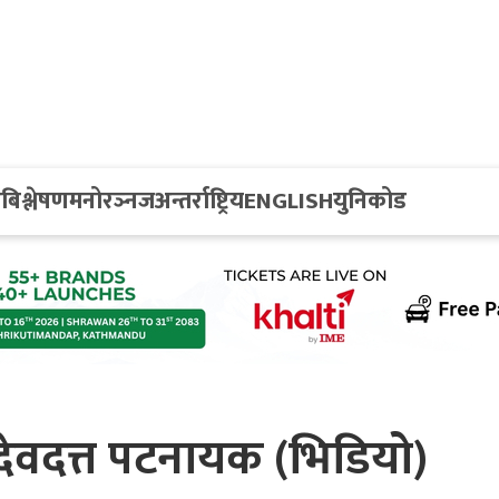
य
बिश्लेषण
मनोरञ्नज
अन्तर्राष्ट्रिय
ENGLISH
युनिकोड
देवदत्त पटनायक (भिडियो)