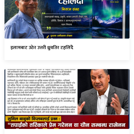
इलामबाट उठेर उत्तरी ध्रुवतिर टहलिँदै