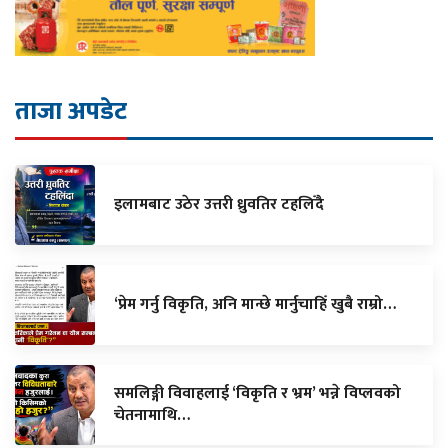
ताजा अपडेट
इलामबाट उठेर उत्तरी ध्रुवतिर टहलिँदै
‘प्रेम गर्नु विकृति, अनि मान्छे मार्नुचाहिँ खुबै राम्रो…
समलिङ्गी विवाहलाई ‘विकृति र भ्रम’ भन्ने विप्लवको
चेतनामाथि…