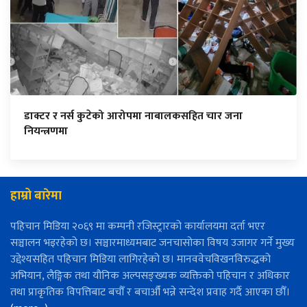
डाक्टर र नर्स कुटेको आरोपमा नाबालकसहित चार जना
नियन्त्रणमा
हाम्रो बारेमा
पहिचान मिडिया २०६९ मा कम्पनी रजिस्ट्रारको कार्यालयमा दर्ता भएर
सञ्चालन भइरहेको छ। सञ्चारमाध्यमबाट जनचासोका विषय उजागर गर्ने मुख्य
उद्देश्यसहित पहिचान मिडिया लागिरहेको छ। मानववेचविखनविरुद्धको
अभियान, लैङ्गिक तथा यौनिक अल्पसङ्ख्यक व्यक्तिको पहिचान र अधिकार
तथा प्राकृतिक विपत्तिबाट बचौँ र बचाऔँ भन्ने सन्देश प्रवाह गर्दै आएका छौँ।