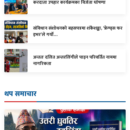
करदाता उपहार कार्यक्रमका विजेता घाेषणा
संविधान संशोधनको बहसपत्रमा शंकैशङ्का, ‘फ्रेण्ड्स फर
इभर’ले गर्यो…
अन्ततः दलित अन्तरलिंगीले पाइन परिवर्तित नाममा
नागरिकता
थप समाचार